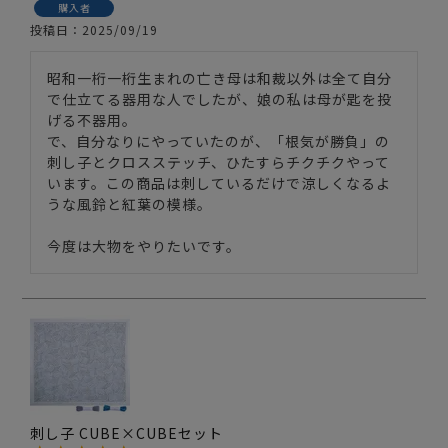
購入者
投稿日
2025/09/19
昭和一桁一桁生まれの亡き母は和裁以外は全て自分
で仕立てる器用な人でしたが、娘の私は母が匙を投
げる不器用。

で、自分なりにやっていたのが、「根気が勝負」の
刺し子とクロスステッチ、ひたすらチクチクやって
います。この商品は刺しているだけで涼しくなるよ
うな風鈴と紅葉の模様。

刺し子 CUBE×CUBEセット