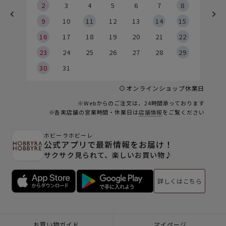
2
2
3
4
5
6
7
8
9
9
10
11
12
13
14
15
6
16
17
18
19
20
21
22
23
24
25
26
27
28
29
30
31
オンラインショップ休業日
※Webからのご注文は、24時間承っております
※各実店舗の営業時間・休業日は
店舗情報
をご覧ください
ホビーラホビーレ
公式アプリで最新情報をお届け！
サクサク見られて、楽しいお買い物♪
詳しくはこちら
お買い物ガイド
マイページ