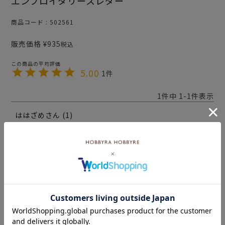
エンブロイダリースレダー
商品コード
502561
販売価格
¥
935
税込
5.00
1
1
件中
1
-
1
件表示
ははざめ
1
購入者
60代
女性
投稿日
2025/08/02
年齢が上がるにつれ、針穴に糸を通すのが厄介にな
ってきました。

特に刺繡糸はデリケートなので普通糸通しだと糸が
傷んでしまうので思わず「やった」と思い欠かさず