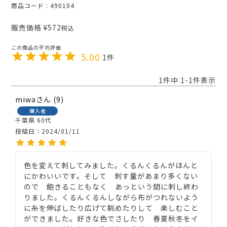
商品コード
490104
販売価格
¥
572
税込
5.00
1
1
件中
1
-
1
件表示
miwa
9
購入者
千葉県
60代
投稿日
2024/01/11
色を変えて刺してみました。くるんくるんがほんと
にかわいいです。そして　刺す量があまり多くない
ので　飽きることもなく　あっという間に刺し終わ
りました。くるんくるんしながら布がつれないよう
に糸を伸ばしたり広げて眺めたりして　楽しむこと
ができました。好きな色でさしたり　春夏秋冬をイ