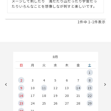
メージして刺したり　海だたり山だったり宇宙だっ
たりいろんなことを想像しなが刺すと楽しいです。
1
件中
1
-
1
件表示
8月
土
日
月
火
水
木
金
土
5
1
2
2
3
4
5
6
7
8
9
9
10
11
12
13
14
15
6
16
17
18
19
20
21
22
23
24
25
26
27
28
29
30
31