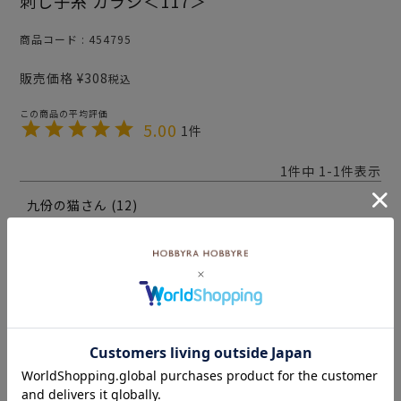
刺し子糸 カラシ＜117＞
商品コード
454795
販売価格
¥
308
税込
5.00
1
1
件中
1
-
1
件表示
九份の猫
12
購入者
神奈川県
50代
女性
投稿日
2020/06/20
お気に入りの色です。何回もリピートしています。
赤系青系、どんな色に合わせても全体の雰囲気をま
とめてくれる便利な色です。ホビーラホビーレの刺
し子糸は発色が穏やかなものが多くて、私の好みで
す。