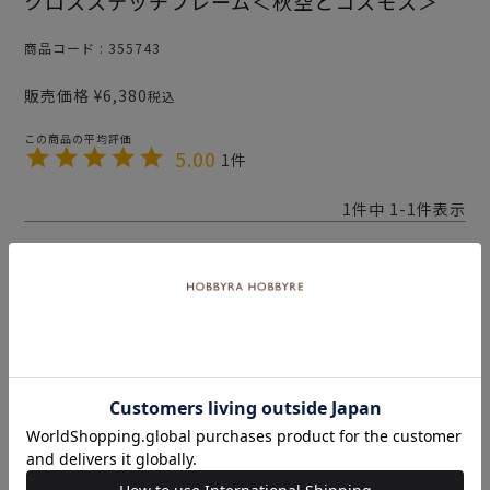
クロスステッチフレーム＜秋空とコスモス＞
商品コード
355743
販売価格
¥
6,380
税込
5.00
1
1
件中
1
-
1
件表示
かずはるママ
1
購入者
非公開
投稿日
2025/10/02
空とコスモスの色合いに惹かれて、少しずつ作成し
ました。時間は掛かりましたが、満足の行くものが
出来、毎年秋になると飾っています。