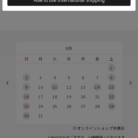
1
件中
1
-
1
件表示
8月
土
日
月
火
水
木
金
土
5
1
2
2
3
4
5
6
7
8
9
9
10
11
12
13
14
15
6
16
17
18
19
20
21
22
23
24
25
26
27
28
29
30
31
オンラインショップ休業日
※Webからのご注文は、24時間承っております