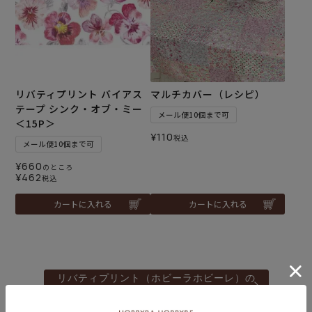
リバティプリント バイアス
マルチカバー（レシピ）
テープ シンク・オブ・ミー
メール便10個まで可
＜15P＞
¥
110
税込
メール便10個まで可
¥
660
のところ
¥
462
税込
カートに入れる
カートに入れる
リバティプリント（ホビーラホビーレ）の
商品一覧はこちら