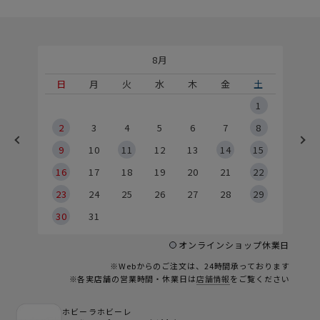
8月
土
日
月
火
水
木
金
土
5
1
2
2
3
4
5
6
7
8
9
9
10
11
12
13
14
15
6
16
17
18
19
20
21
22
23
24
25
26
27
28
29
30
31
オンラインショップ休業日
※Webからのご注文は、24時間承っております
※各実店舗の営業時間・休業日は
店舗情報
をご覧ください
ホビーラホビーレ