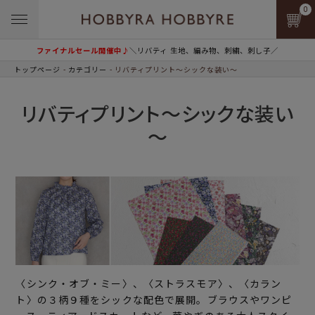
0
ファイナルセール開催中♪
＼リバティ 生地、編み物、刺繍、刺し子／
トップページ
カテゴリー
リバティプリント～シックな装い～
リバティプリント～シックな装い
～
〈シンク・オブ・ミー〉、〈ストラスモア〉、〈カラン
ト〉の３柄９種をシックな配色で展開。ブラウスやワンピ