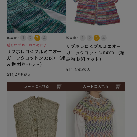
難易度：
難易度：
残りわずか！お早めに♪
リブボレロ＜プルミエオー
リブボレロ＜プルミエオー
ガニックコットン04X＞（編
ガニックコットン03B＞（編
み物 材料セット）
み物 材料セット）
¥
11,495
税込
¥
11,495
税込
カートに入れる
カートに入れる