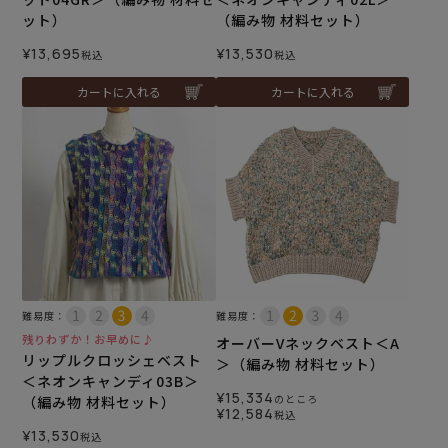
ット）
（編み物 材料セット）
¥
13,695
¥
13,530
税込
税込
カートに入れる
カートに入れる
難易度：
難易度：
残りわずか！お早めに♪
オーバーVネックベスト＜A
リップルクロッシェベスト
＞（編み物 材料セット）
＜ネオンキャンディ03B＞
¥
15,334
のところ
（編み物 材料セット）
¥
12,584
税込
¥
13,530
税込