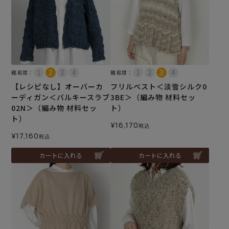
難易度：
難易度：
【レシピなし】オーバーカ
フリルベスト＜淡雪シルク0
ーディガン＜バルキースラブ
3BE＞（編み物 材料セッ
02N＞（編み物 材料セッ
ト）
ト）
¥
16,170
税込
¥
17,160
税込
カートに入れる
カートに入れる