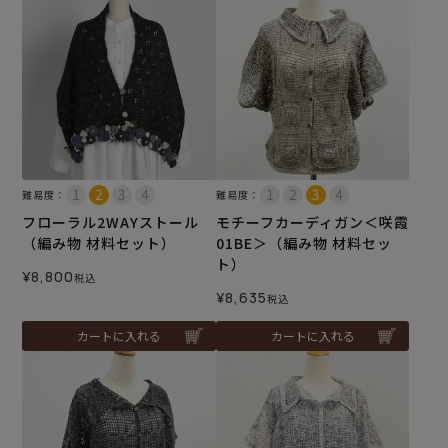
難易度：
難易度：
フローラル2WAYストール
モチーフカーディガン＜咲霞
（編み物 材料セット）
01BE＞（編み物 材料セッ
ト）
¥
8,800
税込
¥
8,635
税込
カートに入れる
カートに入れる