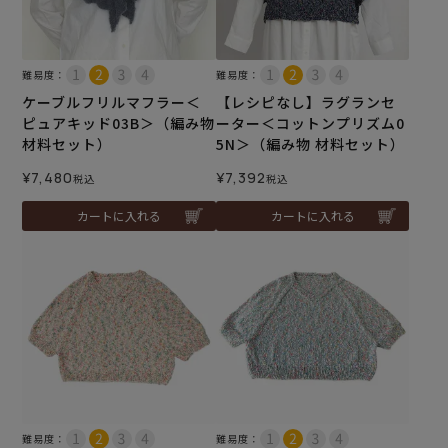
難易度：
難易度：
ケーブルフリルマフラー＜
【レシピなし】ラグランセ
ピュアキッド03B＞（編み物
ーター＜コットンプリズム0
材料セット）
5N＞（編み物 材料セット）
¥
7,480
¥
7,392
税込
税込
カートに入れる
カートに入れる
難易度：
難易度：