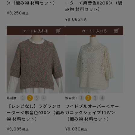
＞（編み物 材料セット）
ーター＜麻音色02OR＞（編
み物 材料セット）
¥
8,250
税込
¥
8,085
税込
カートに入れる
カートに入れる
難易度：
難易度：
【レシピなし】ラグランセ
ワイドプルオーバー＜オー
ーター＜麻音色03X＞（編み
ガニックシェイプ11IV＞
物 材料セット）
（編み物 材料セット）
¥
8,085
¥
8,030
税込
税込