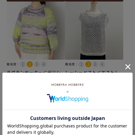
難易度：
難易度：
ラグランセーター＜デリシ
レーシーベスト＜エストレ
ア102L＞（編み物 材料セッ
ーヤ60IV＞（編み物 材料セ
ト）
ット）
¥
10,230
¥
10,230
税込
税込
カートに入れる
カートに入れる