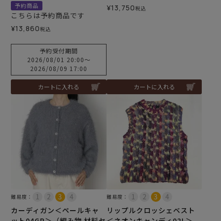
予約商品
¥
13,750
税込
こちらは予約商品です
¥
13,860
税込
予約受付期間
2026/08/01 20:00
〜
2026/08/09 17:00
カートに入れる
カートに入れる
難易度：
難易度：
カーディガン＜ペールキャ
リップルクロッシェベスト
ット04GR＞（編み物 材料セ
＜ネオンキャンディ02L＞