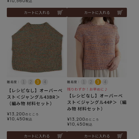
¥
10,560
税込
カートに入れる
カートに入れる
難易度：
難易度：
残りわずか！お早めに♪
【レシピなし】オーバーベ
【レシピなし】オーバーベ
スト＜ジャングル43BR＞
スト＜ジャングル44P＞（編
（編み物 材料セット）
み物 材料セット）
¥
13,200
のところ
¥
10,450
¥
13,200
税込
のところ
¥
10,450
税込
カートに入れる
カートに入れる