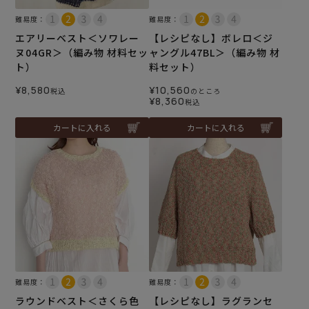
難易度：
難易度：
エアリーベスト＜ソワレー
【レシピなし】ボレロ＜ジ
ヌ04GR＞（編み物 材料セッ
ャングル47BL＞（編み物 材
ト）
料セット）
¥
8,580
¥
10,560
税込
のところ
¥
8,360
税込
カートに入れる
カートに入れる
難易度：
難易度：
ラウンドベスト＜さくら色
【レシピなし】ラグランセ