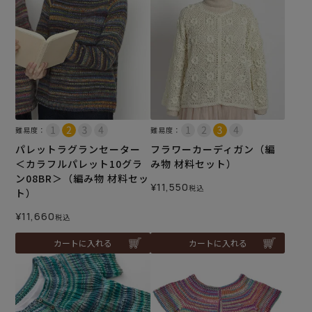
難易度：
難易度：
パレットラグランセーター
フラワーカーディガン（編
＜カラフルパレット10グラ
み物 材料セット）
ン08BR＞（編み物 材料セッ
¥
11,550
税込
ト）
¥
11,660
税込
カートに入れる
カートに入れる