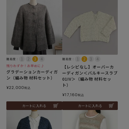
難易度：
難易度：
残りわずか！お早めに♪
【レシピなし】オーバーカ
グラデーションカーディガ
ーディガン＜バルキースラブ
ン（編み物 材料セット）
01IV＞（編み物 材料セッ
ト）
¥
22,000
税込
¥
17,160
税込
カートに入れる
カートに入れる