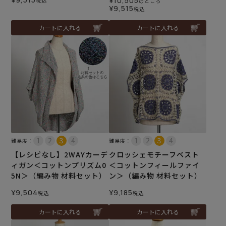
¥
10,505
税込
のところ
¥
9,515
税込
カートに入れる
カートに入れる
難易度：
難易度：
【レシピなし】2WAYカーデ
クロッシェモチーフベスト
ィガン＜コットンプリズム0
＜コットンフィールファイ
5N＞（編み物 材料セット）
ン＞（編み物 材料セット）
¥
9,504
¥
9,185
税込
税込
カートに入れる
カートに入れる