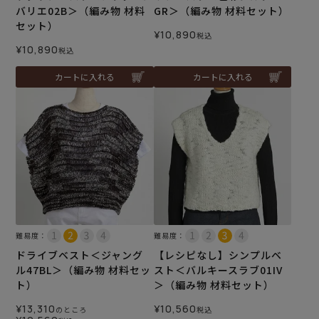
バリエ02B＞（編み物 材料
GR＞（編み物 材料セット）
セット）
¥
10,890
税込
¥
10,890
税込
カートに入れる
カートに入れる
難易度：
難易度：
ドライブベスト＜ジャング
【レシピなし】シンプルベ
ル47BL＞（編み物 材料セッ
スト＜バルキースラブ01IV
ト）
＞（編み物 材料セット）
¥
13,310
¥
10,560
のところ
税込