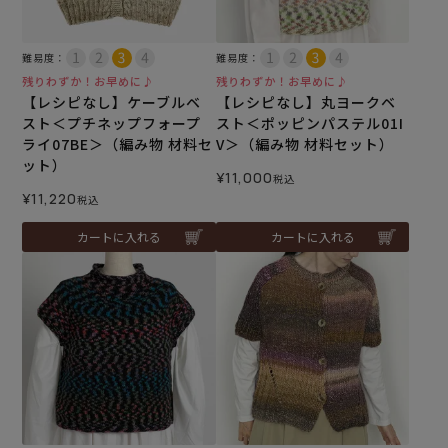
難易度：
難易度：
残りわずか！お早めに♪
残りわずか！お早めに♪
【レシピなし】ケーブルベ
【レシピなし】丸ヨークベ
スト＜プチネップフォープ
スト＜ポッピンパステル01I
ライ07BE＞（編み物 材料セ
V＞（編み物 材料セット）
ット）
¥
11,000
税込
¥
11,220
税込
カートに入れる
カートに入れる