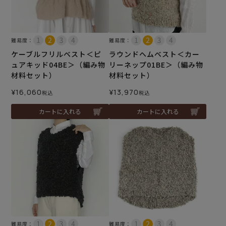
難易度：
難易度：
ケーブルフリルベスト＜ピ
ラウンドヘムベスト＜カー
ュアキッド04BE＞（編み物
リーネップ01BE＞（編み物
材料セット）
材料セット）
¥
16,060
¥
13,970
税込
税込
カートに入れる
カートに入れる
難易度：
難易度：