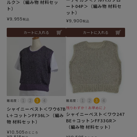
ルク＞（編み物 材料セッ
ート04P＞（編み物 材料セ
ト）
ット）
¥
9,955
税込
¥
9,900
税込
カートに入れる
カートに入れる
難易度：
難易度：
残りわずか！お早めに♪
シャイニーベスト＜ワウ67B
シャイニーベスト＜ワウ247
L＋コットンFF36L＞（編み
BE＋コットンFF33GR＞
物 材料セット）
（編み物 材料セット）
¥
10,505
のところ
¥
9,515