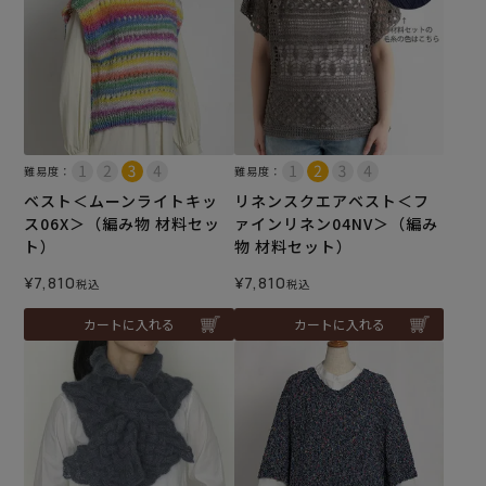
難易度：
難易度：
ベスト＜ムーンライトキッ
リネンスクエアベスト＜フ
ス06X＞（編み物 材料セッ
ァインリネン04NV＞（編み
ト）
物 材料セット）
¥
7,810
¥
7,810
税込
税込
カートに入れる
カートに入れる