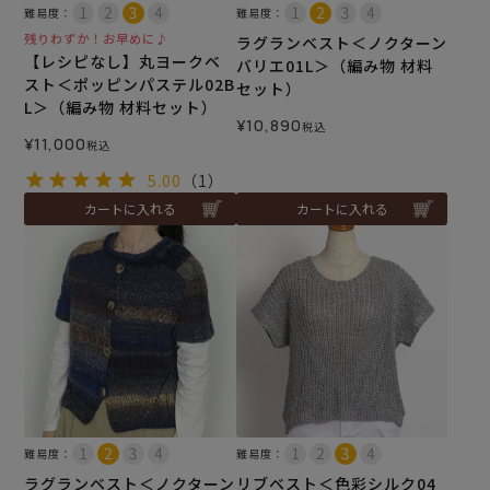
難易度：
難易度：
残りわずか！お早めに♪
ラグランベスト＜ノクターン
【レシピなし】丸ヨークベ
バリエ01L＞（編み物 材料
スト＜ポッピンパステル02B
セット）
L＞（編み物 材料セット）
¥
10,890
税込
¥
11,000
税込
5.00
（1）
カートに入れる
カートに入れる
難易度：
難易度：
ラグランベスト＜ノクターン
リブベスト＜色彩シルク04