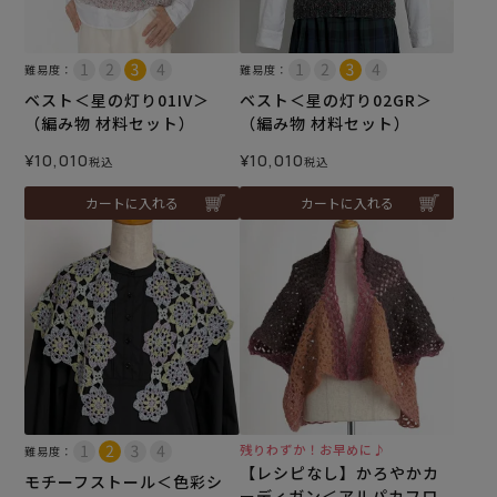
難易度：
難易度：
ベスト＜星の灯り01IV＞
ベスト＜星の灯り02GR＞
（編み物 材料セット）
（編み物 材料セット）
¥
10,010
¥
10,010
税込
税込
カートに入れる
カートに入れる
残りわずか！お早めに♪
難易度：
【レシピなし】かろやかカ
モチーフストール＜色彩シ
ーディガン＜アルパカフロ