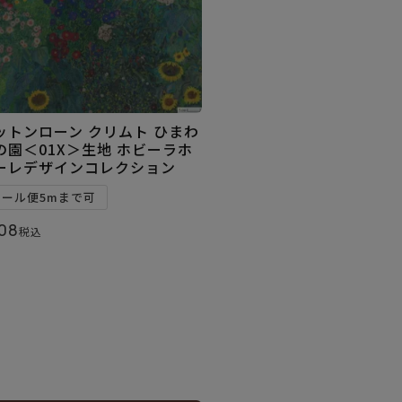
ットンローン クリムト ひまわ
の園＜01X＞生地 ホビーラホ
ーレデザインコレクション
メール便5mまで可
08
税込