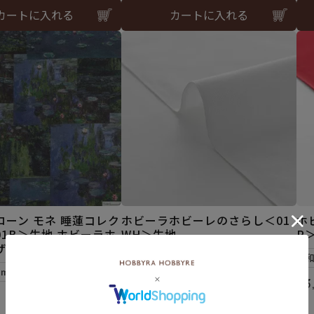
カートに入れる
カートに入れる
ローン モネ 睡蓮コレク
ホビーラホビーレのさらし＜01
ホ
1B＞生地 ホビーラホ
WH＞生地
R
ザインコレクション
和泉木綿(さらし)使用
5mまで可
¥
1,540
¥
3
税込