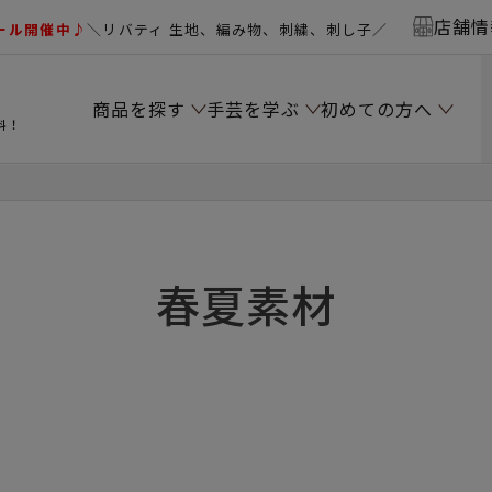
店舗情
ール開催中♪
＼リバティ 生地、編み物、刺繍、刺し子／
商品を探す
手芸を学ぶ
初めての方へ
料！
春夏素材