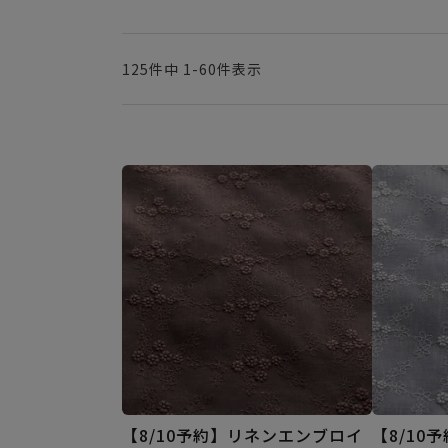
125
件中
1
-
60
件表示
【8/10予約】リネンエンブロイ
【8/10