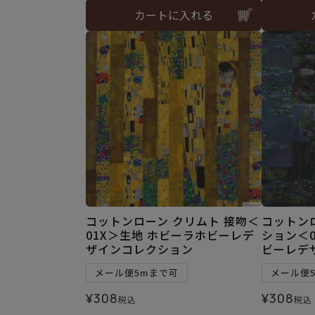
カートに入れる
コットンローン クリムト 接吻＜
コットン
01X＞生地 ホビーラホビーレデ
ション＜0
ザインコレクション
ビーレデ
メール便5mまで可
メール便
¥
308
¥
308
税込
税込