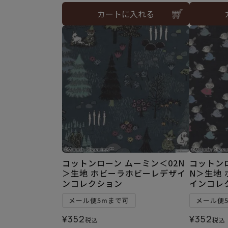
カートに入れる
コットンローン ムーミン＜02N
コットン
＞生地 ホビーラホビーレデザイ
N＞生地
ンコレクション
インコレ
メール便5mまで可
メール便
¥
352
¥
352
税込
税込