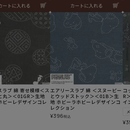
カートに入れる
カートに入れる
スラブ 綿 寄せ模様＜ス
エアリースラブ 綿 ＜スヌーピー
コ
と丸＞＜01GR＞生地
とウッドストック＞＜01B＞生
R
ホビーレデザインコレ
地 ホビーラホビーレデザインコ
イ
レクション
¥
396
税込
¥
3