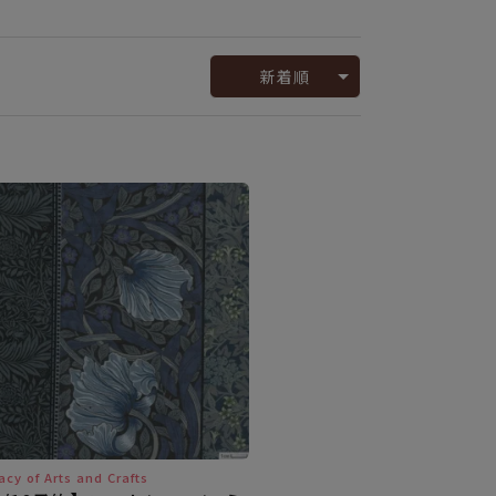
新着順
acy of Arts and Crafts