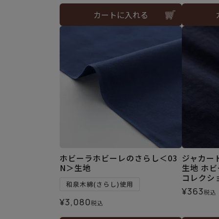
カートに入れる
ホビーラホビーレのさらし＜03
ジャカード
N＞生地
生地 ホ
コレクシ
和泉木綿(さらし)使用
¥
363
税込
¥
3,080
税込