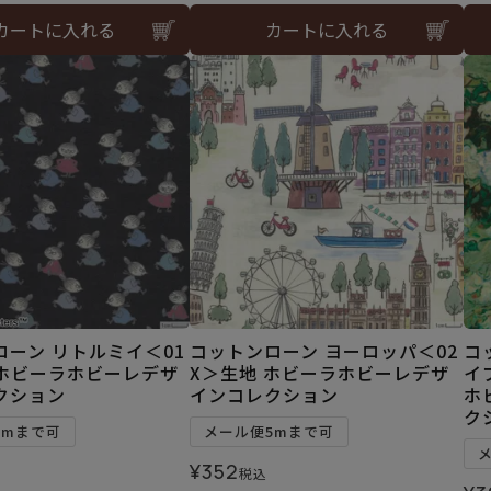
カートに入れる
カートに入れる
ローン リトルミイ＜01
コットンローン ヨーロッパ＜02
コ
 ホビーラホビーレデザ
X＞生地 ホビーラホビーレデザ
イ
クション
インコレクション
ホ
ク
5mまで可
メール便5mまで可
¥
352
税込