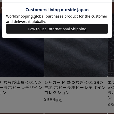
カートに入れる
カートに入れる
 ならび山形＜01N＞
ジャカード 菱つなぎ＜01GR＞
エア
ビーラホビーレデザイン
生地 ホビーラホビーレデザイン
e
ョン
コレクション
ラ
ン
¥
363
税込
¥
3