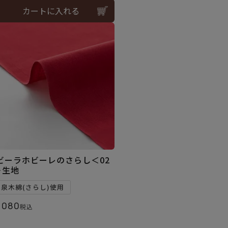
カートに入れる
ビーラホビーレのさらし＜02
＞生地
和泉木綿(さらし)使用
,080
税込