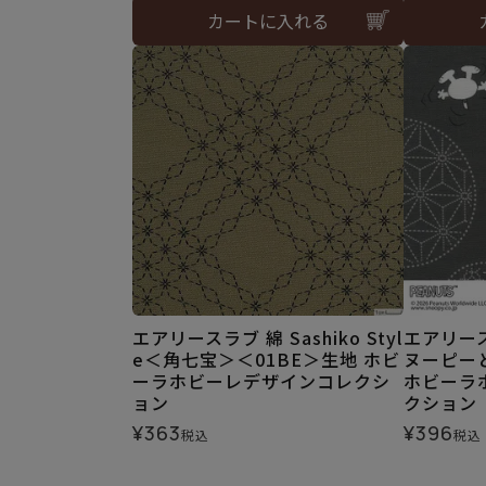
カートに入れる
エアリースラブ 綿 Sashiko Styl
エアリー
e＜角七宝＞＜01BE＞生地 ホビ
ヌーピー
ーラホビーレデザインコレクシ
ホビーラ
ョン
クション
¥
363
¥
396
税込
税込