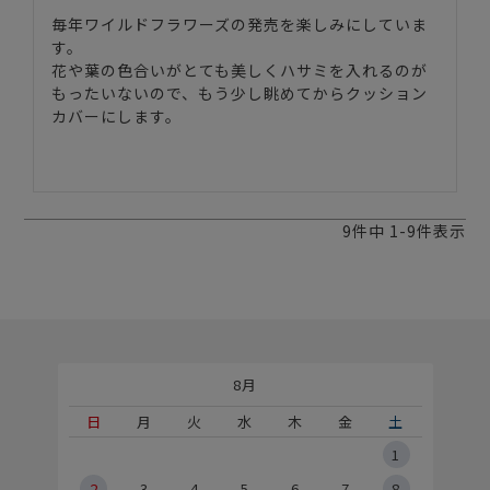
毎年ワイルドフラワーズの発売を楽しみにしていま
す。

花や葉の色合いがとても美しくハサミを入れるのが
もったいないので、もう少し眺めてからクッション
カバーにします。

9
件中
1
-
9
件表示
8月
土
日
月
火
水
木
金
土
5
1
2
2
3
4
5
6
7
8