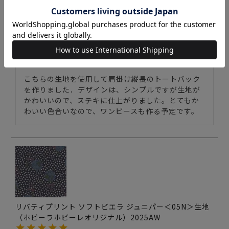
リバティプリント ソフトビエラ ジュニパー＜07BL＞生
地 （ホビーラホビーレオリジナル）2025AW
購入者
投稿日
2025/11/05
こちらの生地を使用して肩掛け縦長のトートバック
を作りました．デザインは、シンプルですが生地が
かわいいので、ステキに仕上がりました。とてもか
わいい色合いなので、ワンピースも作る予定です。
リバティプリント ソフトビエラ ジュニパー＜05N＞生地
（ホビーラホビーレオリジナル）2025AW