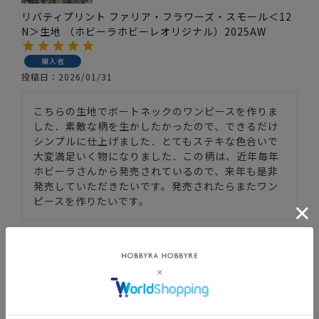
リバティプリント ファリア・フラワーズ・スモール＜12
N＞生地 （ホビーラホビーレオリジナル）2025AW
購入者
投稿日
2026/01/31
こちらの生地でボートネックのワンピースを作りま
した．素敵な柄を生かしたかったので、できるだけ
シンプルに仕上げました．とてもステキな色合いで
大変満足いく物になりました．この柄は、近年毎年
ホビーラさんから発売されているので、来年も是非
発売していただきたいです。発売されたらまたワン
ピースを作りたいです。