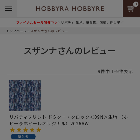
0
ファイナルセール開催中♪
＼リバティ 生地、編み物、刺繍、刺し子／
トップページ
スザンナさんのレビュー
スザンナさんのレビュー
9
件中
1
-
9
件表示
リバティプリント ドクター・タロック＜09N＞生地 （ホ
ビーラホビーレオリジナル）2026AW
購入者