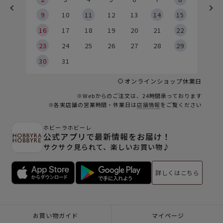
9
9
10
11
12
13
14
15
6
16
17
18
19
20
21
22
23
24
25
26
27
28
29
30
31
オンラインショップ休業日
※Webからのご注文は、24時間承っております
※各実店舗の営業時間・休業日は
店舗情報
をご覧ください
ホビーラホビーレ
公式アプリで最新情報をお届け！
サクサク見られて、楽しいお買い物♪
詳しくはこちら
お買い物ガイド
マイページ