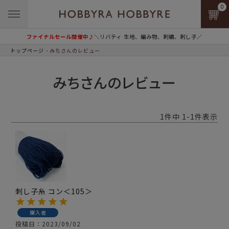
0
ファイナルセール開催中♪
＼リバティ 生地、編み物、刺繍、刺し子／
トップページ
みちさんのレビュー
みちさんのレビュー
1
件中
1
-
1
件表示
刺し子糸 コン＜105＞
購入者
投稿日
2023/09/02