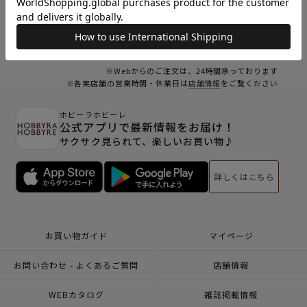
23
24
25
26
27
28
29
30
31
オンラインショップ休業日
※Webからのご注文は、24時間承っております
※各実店舗の営業時間・休業日は
店舗情報
をご覧ください
ホビーラホビーレ
公式アプリで最新情報をお届け！
サクサク見られて、楽しいお買い物♪
詳しくはこちら
お買い物ガイド
マイページ
お問い合わせ - よくあるご質問
店舗情報
WEBカタログ
雑誌掲載情報