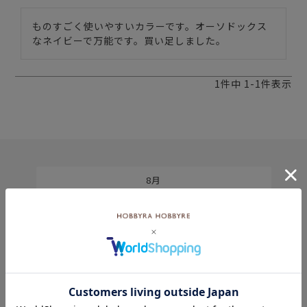
ものすごく使いやすいカラーです。オーソドックス
なネイビーで万能です。買い足しました。
1
件中
1
-
1
件表示
8月
土
日
月
火
水
木
金
土
5
1
2
2
3
4
5
6
7
8
9
9
10
11
12
13
14
15
6
16
17
18
19
20
21
22