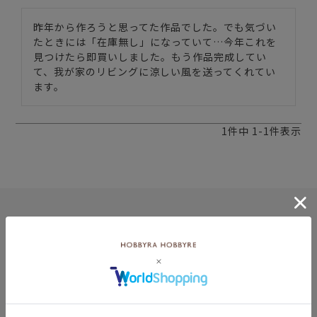
昨年から作ろうと思ってた作品でした。でも気づい
たときには「在庫無し」になっていて…今年これを
見つけたら即買いしました。もう作品完成してい
て、我が家のリビングに涼しい風を送ってくれてい
ます。
1
件中
1
-
1
件表示
8月
土
日
月
火
水
木
金
土
5
1
2
2
3
4
5
6
7
8