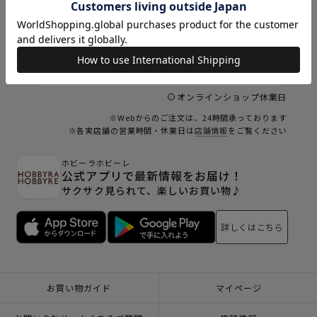
9
9
10
11
12
13
14
15
6
16
17
18
19
20
21
22
23
24
25
26
27
28
29
30
31
オンラインショップ休業日
※Webからのご注文は、24時間承っております
※各実店舗の営業時間・休業日は
店舗情報
をご覧ください
ホビーラホビーレ
公式アプリで最新情報をお届け！
サクサク見られて、楽しいお買い物♪
詳しくはこちら
お買い物ガイド
マイページ