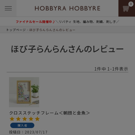
0
ファイナルセール開催中♪
＼リバティ 生地、編み物、刺繍、刺し子／
トップページ
ほび子らんらんさんのレビュー
ほび子らんらんさんのレビュー
1
件中
1
-
1
件表示
クロスステッチフレーム＜朝顔と金魚＞
購入者
投稿日
2023/07/17