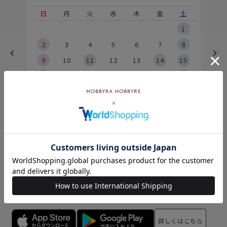
土
日
月
火
水
木
金
土
5
1
2
2
3
4
5
6
7
8
9
9
10
11
12
13
14
15
6
16
17
18
19
20
21
22
23
24
25
26
27
28
29
30
31
オンラインショップ休業日
※Webからのご注文は、24時間承っております
※各実店舗の営業時間・休業日は
店舗情報
をご覧ください
ホビーラホビーレ
公式アプリで最新情報をお届け！
サクサク見られて、楽しいお買い物♪
詳しくはこちら