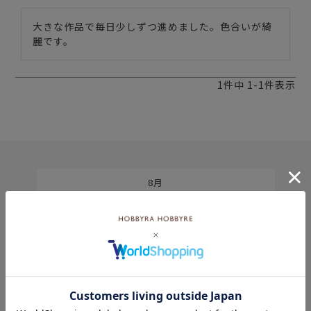
大きな作品で毎日少しずつ進めました。色合いが綺
麗です。
1
件中
1
-
1
件表示
8月
土
日
月
火
水
木
金
土
5
1
2
2
3
4
5
6
7
8
9
9
10
11
12
13
14
15
6
16
17
18
19
20
21
22