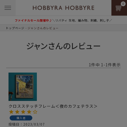
0
ファイナルセール開催中♪
＼リバティ 生地、編み物、刺繍、刺し子／
トップページ
ジャンさんのレビュー
ジャンさんのレビュー
1
件中
1
-
1
件表示
クロスステッチフレーム＜夜のカフェテラス＞
購入者
投稿日
2023/03/07