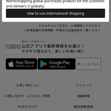
23
24
25
26
27
28
29
30
31
オンラインショップ休業日
※Webからのご注文は、24時間承っております
※各実店舗の営業時間・休業日は
店舗情報
をご覧ください
ホビーラホビーレ
公式アプリで最新情報をお届け！
サクサク見られて、楽しいお買い物♪
詳しくはこちら
お買い物ガイド
マイページ
お問い合わせ - よくあるご質問
店舗情報
WEBカタログ
雑誌掲載情報