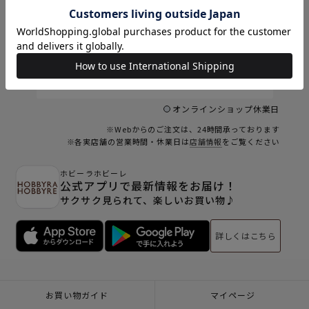
9
9
10
11
12
13
14
15
6
16
17
18
19
20
21
22
23
24
25
26
27
28
29
30
31
オンラインショップ休業日
※Webからのご注文は、24時間承っております
※各実店舗の営業時間・休業日は
店舗情報
をご覧ください
ホビーラホビーレ
公式アプリで最新情報をお届け！
サクサク見られて、楽しいお買い物♪
詳しくはこちら
お買い物ガイド
マイページ