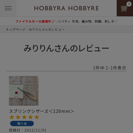
0
ファイナルセール開催中♪
＼リバティ 生地、編み物、刺繍、刺し子／
トップページ
みりりんさんのレビュー
みりりんさんのレビュー
1
件中
1
-
1
件表示
スプリングシザーズ＜120mm＞
購入者
投稿日
2022/11/01