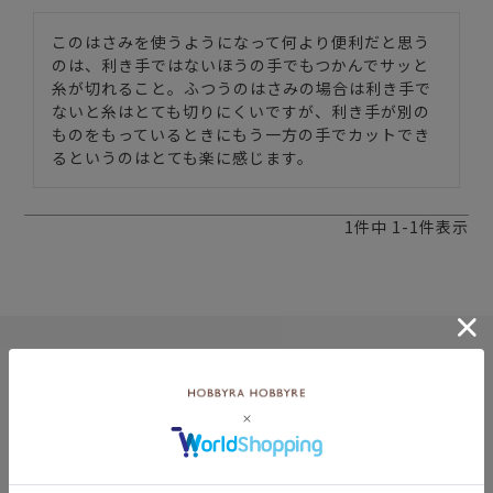
このはさみを使うようになって何より便利だと思う
のは、利き手ではないほうの手でもつかんでサッと
糸が切れること。ふつうのはさみの場合は利き手で
ないと糸はとても切りにくいですが、利き手が別の
ものをもっているときにもう一方の手でカットでき
るというのはとても楽に感じます。
1
件中
1
-
1
件表示
8月
土
日
月
火
水
木
金
土
5
1
2
2
3
4
5
6
7
8