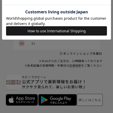
5
1
2
2
3
4
5
6
7
8
9
9
10
11
12
13
14
15
6
16
17
18
19
20
21
22
23
24
25
26
27
28
29
30
31
オンラインショップ休業日
※Webからのご注文は、24時間承っております
※各実店舗の営業時間・休業日は
店舗情報
をご覧ください
ホビーラホビーレ
公式アプリで最新情報をお届け！
サクサク見られて、楽しいお買い物♪
詳しくはこちら