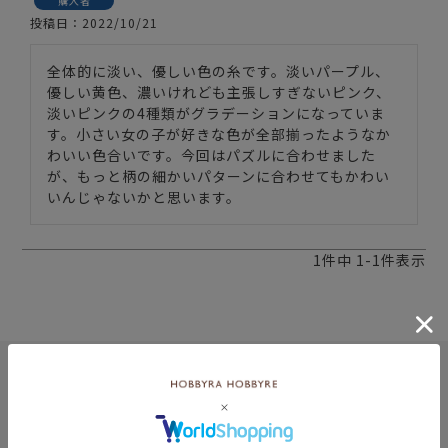
購入者
投稿日
2022/10/21
全体的に淡い、優しい色の糸です。淡いパープル、
優しい黄色、濃いけれども主張しすぎないピンク、
淡いピンクの4種類がグラデーションになっていま
す。小さい女の子が好きな色が全部揃ったようなか
わいい色合いです。今回はパズルに合わせました
が、もっと柄の細かいパターンに合わせてもかわい
いんじゃないかと思います。
1
件中
1
-
1
件表示
8月
土
日
月
火
水
木
金
土