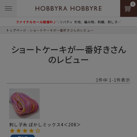
0
ファイナルセール開催中♪
＼リバティ 生地、編み物、刺繍、刺し子／
トップページ
ショートケーキが一番好きさんのレビュー
ショートケーキが一番好きさん
のレビュー
1
件中
1
-
1
件表示
刺し子糸 ぼかしミックス4＜208＞