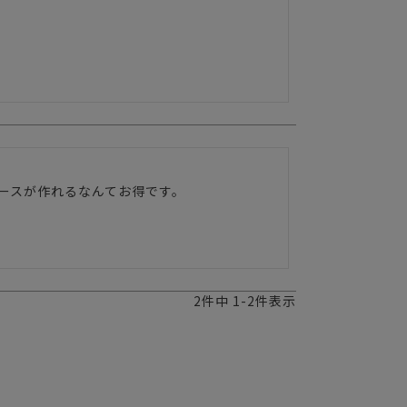
。
ースが作れるなんてお得です。

　
2
件中
1
-
2
件表示