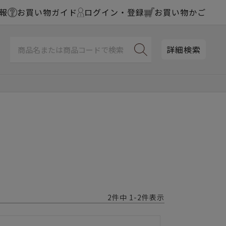
報
お買い物ガイド
ログイン・登録
お買い物かご
詳細検索
2
件中
1
-
2
件表示