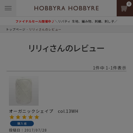
0
ファイナルセール開催中♪
＼リバティ 生地、編み物、刺繍、刺し子／
トップページ
リリィさんのレビュー
リリィさんのレビュー
1
件中
1
-
1
件表示
オーガニックシェイプ col.13WH
購入者
投稿日
2017/07/28