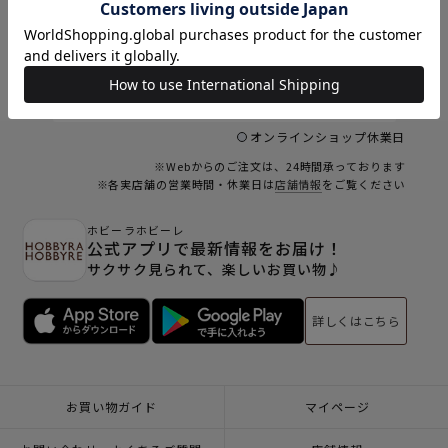
9
9
10
11
12
13
14
15
6
16
17
18
19
20
21
22
23
24
25
26
27
28
29
30
31
オンラインショップ休業日
※Webからのご注文は、24時間承っております
※各実店舗の営業時間・休業日は
店舗情報
をご覧ください
ホビーラホビーレ
公式アプリで最新情報をお届け！
サクサク見られて、楽しいお買い物♪
詳しくはこちら
お買い物ガイド
マイページ