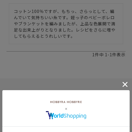
コットン100％ですが、もちっ、さらっとして、編
んでいて気持ちいい糸です。姪っ子のベビーボレロ
やブランケットを編みましたが、上品な色展開で満
足な出来上がりとなりました。レシピをさらに増や
してもらえるとうれしいです。
1
件中
1
-
1
件表示
8月
土
日
月
火
水
木
金
土
5
1
2
2
3
4
5
6
7
8