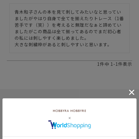
青木和子さんの本を見て刺してみたいなと思ってい
ましたがやはり自身で全てを揃えたりトレース（1番
苦手です（笑））を考えると無理だなぁと諦めてい
ましたがこの商品は全て揃ってあるのでまだ初心者
の私には刺しやすく楽しめました。

大きな刺繍枠があると刺しやすいと思います。
1
件中
1
-
1
件表示
8月
土
日
月
火
水
木
金
土
5
1
2
2
3
4
5
6
7
8