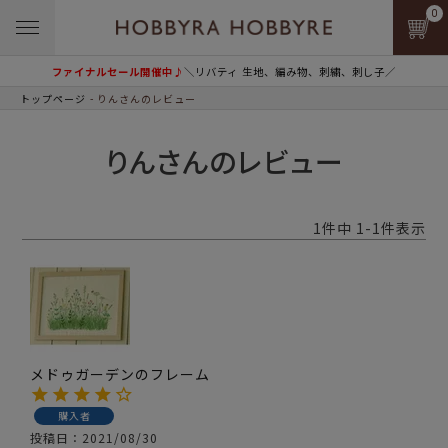
0
ファイナルセール開催中♪
＼リバティ 生地、編み物、刺繍、刺し子／
トップページ
りんさんのレビュー
りんさんのレビュー
1
件中
1
-
1
件表示
メドゥガーデンのフレーム
購入者
投稿日
2021/08/30