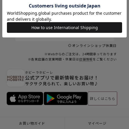
9
9
10
11
12
13
14
15
6
16
17
18
19
20
21
22
23
24
25
26
27
28
29
30
31
オンラインショップ休業日
※Webからのご注文は、24時間承っております
※各実店舗の営業時間・休業日は
店舗情報
をご覧ください
ホビーラホビーレ
公式アプリで最新情報をお届け！
サクサク見られて、楽しいお買い物♪
詳しくはこちら
お買い物ガイド
マイページ