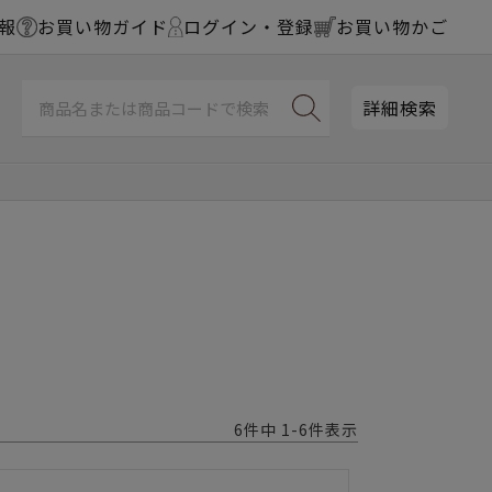
報
お買い物ガイド
ログイン・登録
お買い物かご
詳細検索
6
件中
1
-
6
件表示