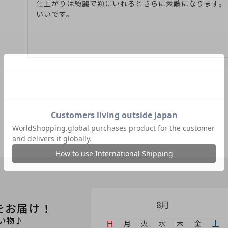
仕上がりは綺麗で額にいれるとさらに素敵になります。
いいです。
8月
をお届け！
い物♪
日
月
火
水
木
金
土