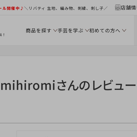
店舗情
ール開催中♪
＼リバティ 生地、編み物、刺繍、刺し子／
商品を探す
手芸を学ぶ
初めての方へ
料！
mihiromiさんのレビュー