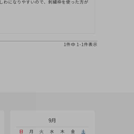
しわになりやすいので、刺繍枠を使った方が
1
件中
1
-
1
件表示
9月
日
月
火
水
木
金
土