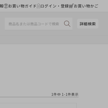
報
お買い物ガイド
ログイン・登録
お買い物かご
詳細検索
1
件中
1
-
1
件表示