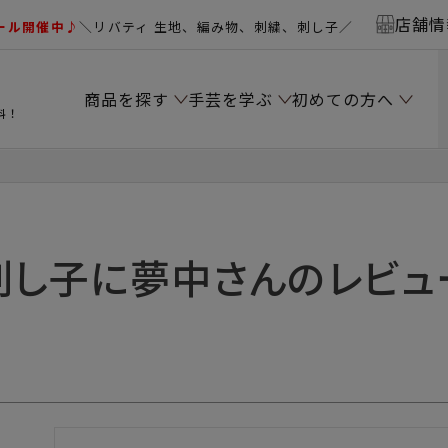
店舗情
ール開催中♪
＼リバティ 生地、編み物、刺繍、刺し子／
商品を探す
手芸を学ぶ
初めての方へ
料！
刺し子に夢中さんのレビュ