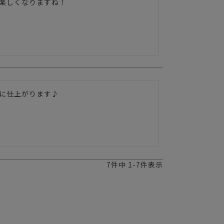
楽しくなりますね！
に仕上がります♪
7
件中
1
-
7
件表示