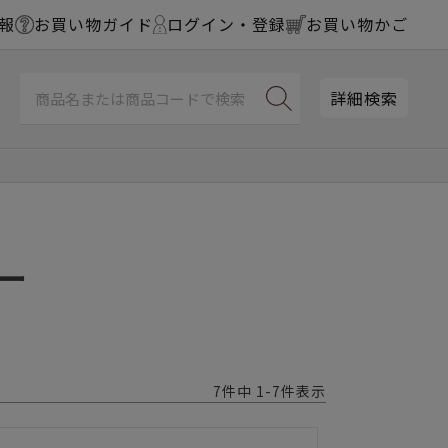
報
お買い物ガイド
ログイン・登録
お買い物かご
詳細検索
ー
7
件中
1
-
7
件表示