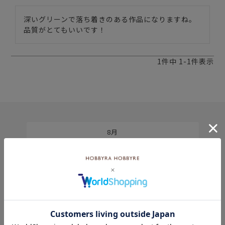
深いグリーンで落ち着きのある作品になりますね。
品質がとてもいいです！
1
件中
1
-
1
件表示
8月
土
日
月
火
水
木
金
土
5
1
2
2
3
4
5
6
7
8
9
9
10
11
12
13
14
15
6
16
17
18
19
20
21
22