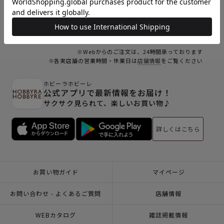
23
24
25
26
27
28
29
30
31
オンラインショップ休業日
※Webからのご注文は、24時間承っております
※各実店舗の営業時間・休業日は
店舗情報
をご覧ください
ホビーラホビーレ
公式アプリで最新情報をお届け！
サクサク見られて、楽しいお買い物♪
詳しくはこちら
お買い物ガイド
マイページ
お問い合わせ - よくあるご質問
店舗情報
WEBカタログ
雑誌掲載情報