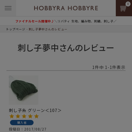
0
ファイナルセール開催中♪
＼リバティ 生地、編み物、刺繍、刺し子／
トップページ
刺し子夢中さんのレビュー
刺し子夢中さんのレビュー
1
件中
1
-
1
件表示
刺し子糸 グリーン＜107＞
購入者
投稿日
2017/08/27