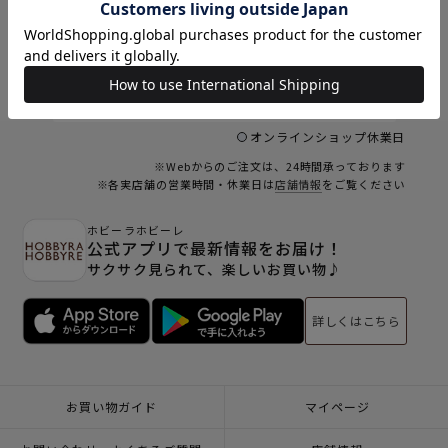
9
9
10
11
12
13
14
15
6
16
17
18
19
20
21
22
23
24
25
26
27
28
29
30
31
オンラインショップ休業日
※Webからのご注文は、24時間承っております
※各実店舗の営業時間・休業日は
店舗情報
をご覧ください
ホビーラホビーレ
公式アプリで最新情報をお届け！
サクサク見られて、楽しいお買い物♪
詳しくはこちら
お買い物ガイド
マイページ