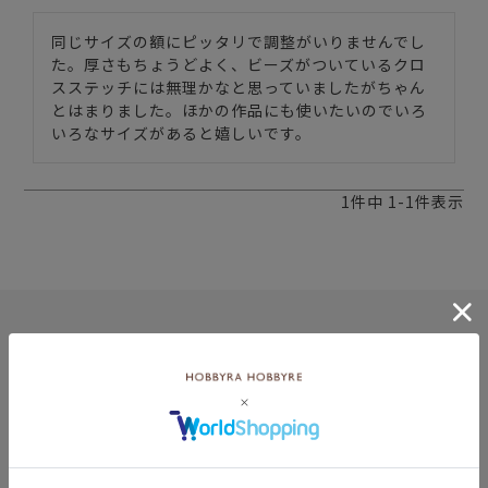
同じサイズの額にピッタリで調整がいりませんでし
た。厚さもちょうどよく、ビーズがついているクロ
スステッチには無理かなと思っていましたがちゃん
とはまりました。ほかの作品にも使いたいのでいろ
いろなサイズがあると嬉しいです。
1
件中
1
-
1
件表示
8月
土
日
月
火
水
木
金
土
5
1
2
2
3
4
5
6
7
8