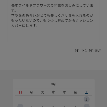
毎年ワイルドフラワーズの発売を楽しみにしていま
す。

花や葉の色合いがとても美しくハサミを入れるのが
もったいないので、もう少し眺めてからクッション
カバーにします。

9
件中
1
-
9
件表示
8月
土
日
月
火
水
木
金
土
5
1
2
2
3
4
5
6
7
8