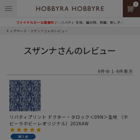
0
ファイナルセール開催中♪
＼リバティ 生地、編み物、刺繍、刺し子／
トップページ
スザンナさんのレビュー
スザンナさんのレビュー
9
件中
1
-
9
件表示
リバティプリント ドクター・タロック＜09N＞生地 （ホ
ビーラホビーレオリジナル）2026AW
購入者