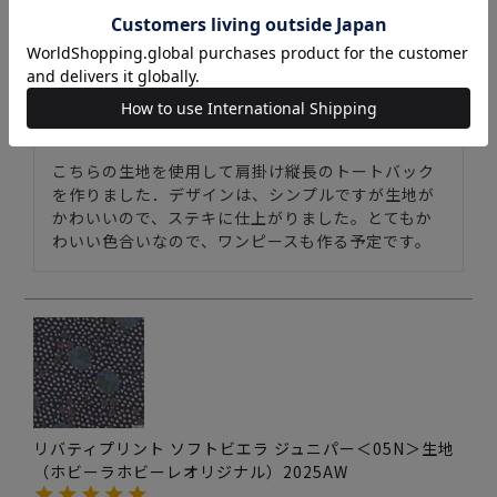
リバティプリント ソフトビエラ ジュニパー＜07BL＞生
地 （ホビーラホビーレオリジナル）2025AW
購入者
投稿日
2025/11/05
こちらの生地を使用して肩掛け縦長のトートバック
を作りました．デザインは、シンプルですが生地が
かわいいので、ステキに仕上がりました。とてもか
わいい色合いなので、ワンピースも作る予定です。
リバティプリント ソフトビエラ ジュニパー＜05N＞生地
（ホビーラホビーレオリジナル）2025AW