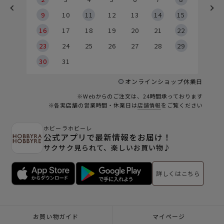
9
9
10
11
12
13
14
15
6
16
17
18
19
20
21
22
23
24
25
26
27
28
29
30
31
オンラインショップ休業日
※Webからのご注文は、24時間承っております
※各実店舗の営業時間・休業日は
店舗情報
をご覧ください
ホビーラホビーレ
公式アプリで最新情報をお届け！
サクサク見られて、楽しいお買い物♪
詳しくはこちら
お買い物ガイド
マイページ