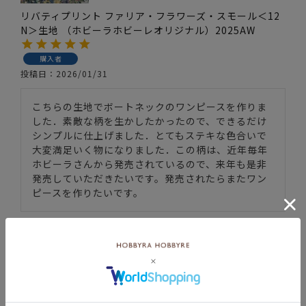
リバティプリント ファリア・フラワーズ・スモール＜12
N＞生地 （ホビーラホビーレオリジナル）2025AW
購入者
投稿日
2026/01/31
こちらの生地でボートネックのワンピースを作りま
した．素敵な柄を生かしたかったので、できるだけ
シンプルに仕上げました．とてもステキな色合いで
大変満足いく物になりました．この柄は、近年毎年
ホビーラさんから発売されているので、来年も是非
発売していただきたいです。発売されたらまたワン
ピースを作りたいです。