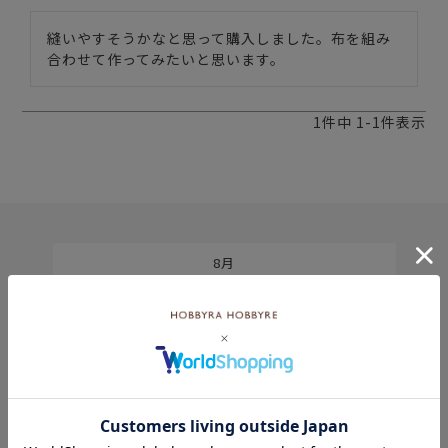
縫いやすそうかなと思って購入しました。布を組み
合わせて作ってみたいと思います。
1
件中
1
-
1
件表示
8月
土
日
月
火
水
木
金
土
5
1
2
2
3
4
5
6
7
8
9
9
10
11
12
13
14
15
6
16
17
18
19
20
21
22