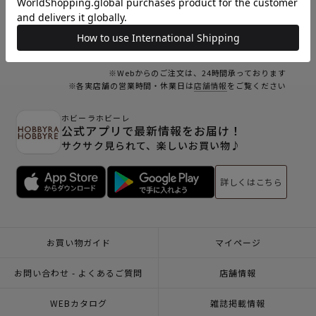
23
24
25
26
27
28
29
30
31
オンラインショップ休業日
※Webからのご注文は、24時間承っております
※各実店舗の営業時間・休業日は
店舗情報
をご覧ください
ホビーラホビーレ
公式アプリで最新情報をお届け！
サクサク見られて、楽しいお買い物♪
詳しくはこちら
お買い物ガイド
マイページ
お問い合わせ - よくあるご質問
店舗情報
WEBカタログ
雑誌掲載情報