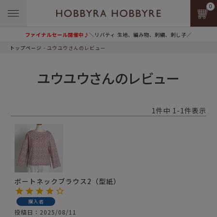
0
ファイナルセール開催中♪
＼リバティ 生地、編み物、刺繍、刺し子／
トップページ
ユウユウさんのレビュー
ユウユウさんのレビュー
1
件中
1
-
1
件表示
ボートネックブラウス2（型紙）
購入者
投稿日
2025/08/11