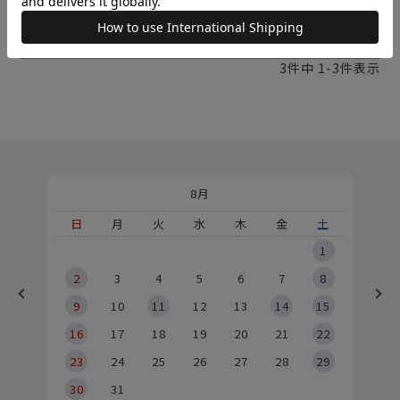
楽しみながら頑張っています。
3
件中
1
-
3
件表示
8月
土
日
月
火
水
木
金
土
5
1
2
2
3
4
5
6
7
8
9
9
10
11
12
13
14
15
6
16
17
18
19
20
21
22
23
24
25
26
27
28
29
30
31