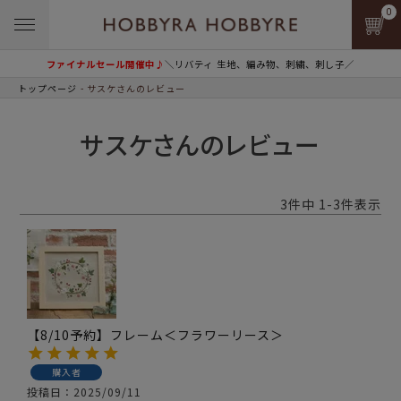
0
ファイナルセール開催中♪
＼リバティ 生地、編み物、刺繍、刺し子／
トップページ
サスケさんのレビュー
サスケさんのレビュー
3
件中
1
-
3
件表示
【8/10予約】フレーム＜フラワーリース＞
購入者
投稿日
2025/09/11