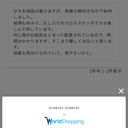
少々お値段は張りますが、素敵な額付きなので納得
しました。

絵柄も好みで、久しぶりのクロスステッチですが楽
しんで刺しています。

同じ色が比較的まとまって配置されているので、時
間はかかりますが、そこまで難しくはないと思いま
す。

1
件中
1
-
1
件表示
8月
土
日
月
火
水
木
金
土