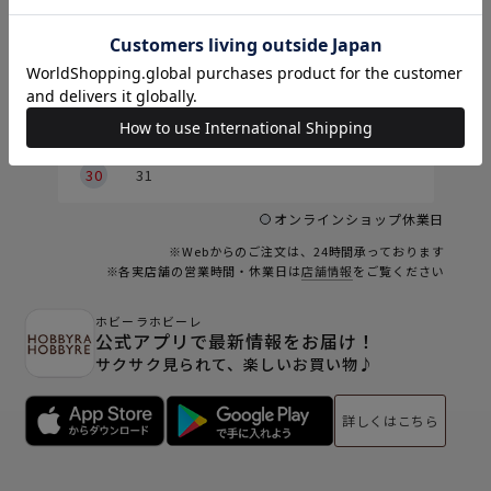
5
1
2
2
3
4
5
6
7
8
9
9
10
11
12
13
14
15
6
16
17
18
19
20
21
22
23
24
25
26
27
28
29
30
31
オンラインショップ休業日
※Webからのご注文は、24時間承っております
※各実店舗の営業時間・休業日は
店舗情報
をご覧ください
ホビーラホビーレ
公式アプリで最新情報をお届け！
サクサク見られて、楽しいお買い物♪
詳しくはこちら