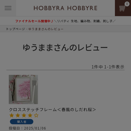
0
ファイナルセール開催中♪
＼リバティ 生地、編み物、刺繍、刺し子／
トップページ
ゆうままさんのレビュー
ゆうままさんのレビュー
1
件中
1
-
1
件表示
クロスステッチフレーム＜春風のしだれ桜＞
購入者
投稿日
2025/01/06