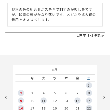
見本の色の組合せがステキで刺すのが楽しみです
が、印刷の線がかなり薄いです。メガネや拡大鏡の
着用をオススメします。
1
件中
1
-
1
件表示
8月
土
日
月
火
水
木
金
土
5
1
2
2
3
4
5
6
7
8
9
9
10
11
12
13
14
15
6
16
17
18
19
20
21
22