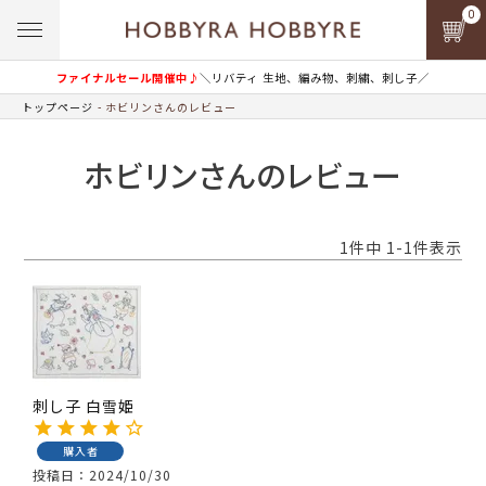
0
ファイナルセール開催中♪
＼リバティ 生地、編み物、刺繍、刺し子／
トップページ
ホビリンさんのレビュー
ホビリンさんのレビュー
1
件中
1
-
1
件表示
刺し子 白雪姫
購入者
投稿日
2024/10/30