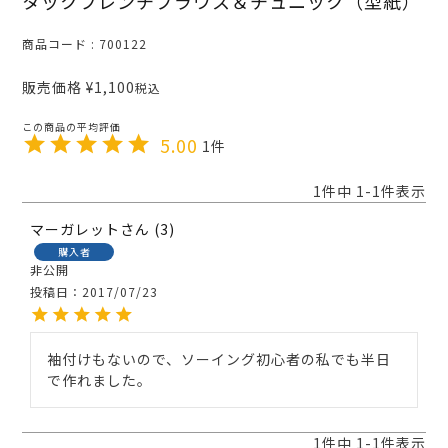
タックフレンチブラウス＆チュニック（型紙）
商品コード
700122
販売価格
¥
1,100
税込
5.00
1
1
件中
1
-
1
件表示
マーガレット
3
購入者
非公開
投稿日
2017/07/23
袖付けもないので、ソーイング初心者の私でも半日
で作れました。
1
件中
1
-
1
件表示