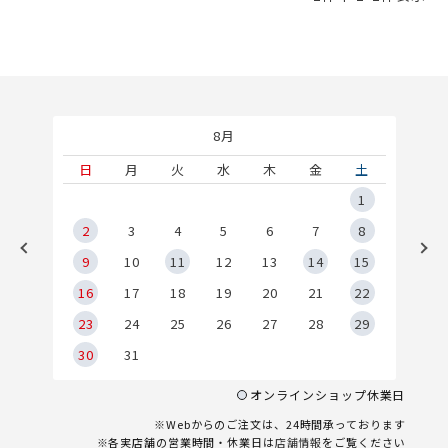
8月
土
日
月
火
水
木
金
土
5
1
2
2
3
4
5
6
7
8
9
9
10
11
12
13
14
15
6
16
17
18
19
20
21
22
23
24
25
26
27
28
29
30
31
オンラインショップ休業日
※Webからのご注文は、24時間承っております
※各実店舗の営業時間・休業日は
店舗情報
をご覧ください