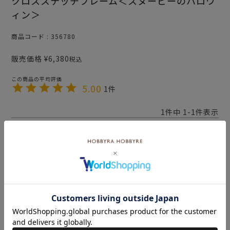
クロスステッチフレーム＜スヌーピーのハロウ
ィン＞
商品コード
356780
販売価格
¥
6,380
税込
5.00
1
1
件中
1
-
1
件表示
かおりん25
5
購入者
東京都
投稿日
2023/07/27
とても可愛いスヌーピーのハロウィンです。

制作も色変えも激しくなくて作りやすいです。

プレゼントにも最適です。