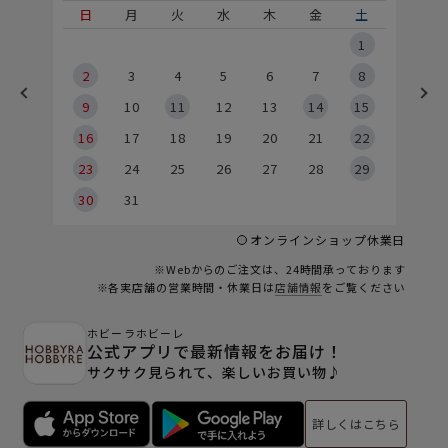
土
日
月
火
水
木
金
土
5
1
2
2
3
4
5
6
7
8
9
9
10
11
12
13
14
15
6
16
17
18
19
20
21
22
23
24
25
26
27
28
29
30
31
オンラインショップ休業日
※Webからのご注文は、24時間承っております
※各実店舗の営業時間・休業日は
店舗情報
をご覧ください
ホビーラホビーレ
公式アプリで最新情報をお届け！
サクサク見られて、楽しいお買い物♪
詳しくはこちら