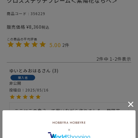
クロスステッチフレーム＜紫陽花ならべ＞
商品コード
356229
販売価格
¥
8,360
税込
5.00
2
2
件中
1
-
2
件表示
ゆいとみおはる
3
購入者
非公開
投稿日
2025/05/16
ここにこの色？って思いながら作りました。紫陽花
の淡い感じが再現できて、すごく素敵な作品になり