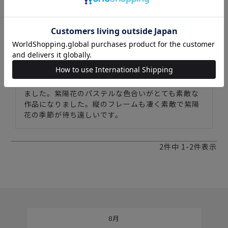
かおりん25
5
購入者
非公開
投稿日
2024/04/27
カタログで拝見して発売をとても楽しみにしており
ました。紫陽花のパステルな色合いがとても素敵な
作品になりました。縦のフレームも凄く素敵で紫陽
花の季節が待ち遠しいです。
2
件中
1
-
2
件表示
8月