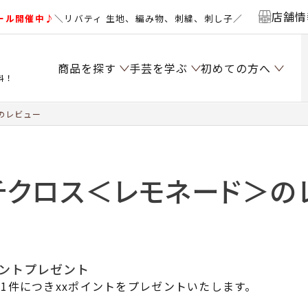
店舗情
ール開催中♪
＼リバティ 生地、編み物、刺繍、刺し子／
商品を探す
手芸を学ぶ
初めての方へ
料！
のレビュー
チクロス＜レモネード＞の
イントプレゼント
1件につきxxポイントをプレゼントいたします。