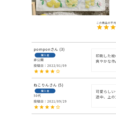
pompon
3
購入者
印刷した絵
非公開
爽やかな作
投稿日
2022/01/09
ねこりん
5
購入者
可愛らしい
50代
途中、上の
投稿日
2021/09/29