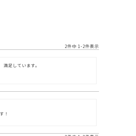
2
件中
1
-
2
件表示
満足しています。

す！