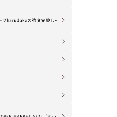
harudakeの強度実験して
R MARKET 5/25（木）0