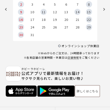
2
2
3
4
5
6
7
8
9
9
10
11
12
13
14
15
6
16
17
18
19
20
21
22
23
24
25
26
27
28
29
30
31
オンラインショップ休業日
※Webからのご注文は、24時間承っております
※各実店舗の営業時間・休業日は
店舗情報
をご覧ください
ホビーラホビーレ
公式アプリで最新情報をお届け！
サクサク見られて、楽しいお買い物♪
詳しくはこちら