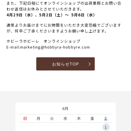
また、下記日程にてオンラインショップの出荷業務とお問い合
わせ返信はお休みとさせていただきます。
4月29日（水）、5月2日（土）～ 5月6日（水）
通常よりお届けまでにお時間をいただき大変恐縮でございます
が、何卒ご了承くださいますようお願い申し上げます。
ホビーラホビーレ オンラインショップ
E-mail:marketing@hobbyra-hobbyre.com
お知らせTOP
8月
土
日
月
火
水
木
金
土
5
1