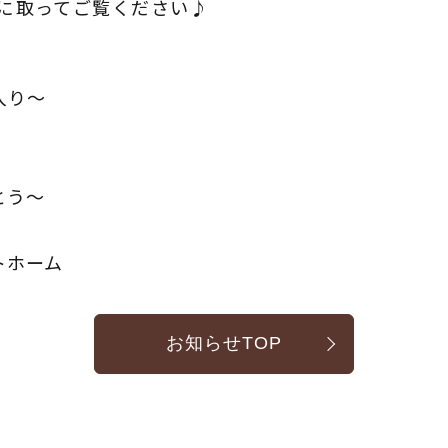
に取ってご覧ください♪
入り～
とう～
トホーム
お知らせTOP