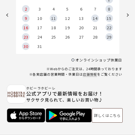
2
2
3
4
5
6
7
8
9
9
10
11
12
13
14
15
6
16
17
18
19
20
21
22
23
24
25
26
27
28
29
30
31
オンラインショップ休業日
※Webからのご注文は、24時間承っております
※各実店舗の営業時間・休業日は
店舗情報
をご覧ください
ホビーラホビーレ
公式アプリで最新情報をお届け！
サクサク見られて、楽しいお買い物♪
詳しくはこちら