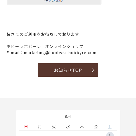
皆さまのご利用をお待ちしております。
ホビーラホビーレ オンラインショップ
E-mail：marketing@hobbyra-hobbyre.com
お知らせTOP
8月
土
日
月
火
水
木
金
土
5
1