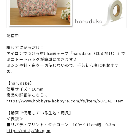
配信中
縫わずに貼るだけ！
アイロンでつける布用両面テープ『harudake（はるだけ）』で
ミニトートバッグが簡単にできます♪
ミシンや針・糸を一切使わないので、手芸初心者にもおすす
め。
【harudake】
使用サイズ：10mm
商品の詳細はこちら↓
https://www.hobbyra-hobbyre.com/fs/item/507141_item
【動画で使用している生地・用尺】
＜表袋＞
■リバティプリント・タナローン 109～111cm幅 0.3m
https://bit.ly/3hzqjim