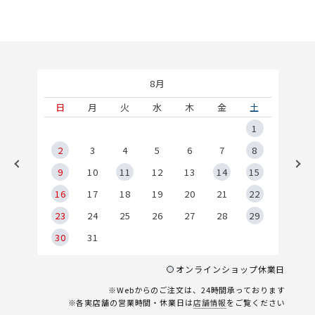
8月
土
日
月
火
水
木
金
土
5
1
2
2
3
4
5
6
7
8
9
9
10
11
12
13
14
15
6
16
17
18
19
20
21
22
23
24
25
26
27
28
29
30
31
オンラインショップ休業日
※Webからのご注文は、24時間承っております
※各実店舗の営業時間・休業日は
店舗情報
をご覧ください