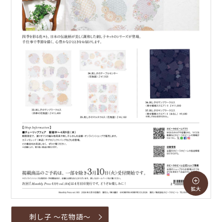
刺し子 ～花物語～