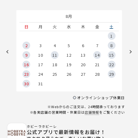
8月
土
日
月
火
水
木
金
土
5
1
2
2
3
4
5
6
7
8
9
9
10
11
12
13
14
15
6
16
17
18
19
20
21
22
23
24
25
26
27
28
29
30
31
オンラインショップ休業日
※Webからのご注文は、24時間承っております
※各実店舗の営業時間・休業日は
店舗情報
をご覧ください
ホビーラホビーレ
公式アプリで最新情報をお届け！