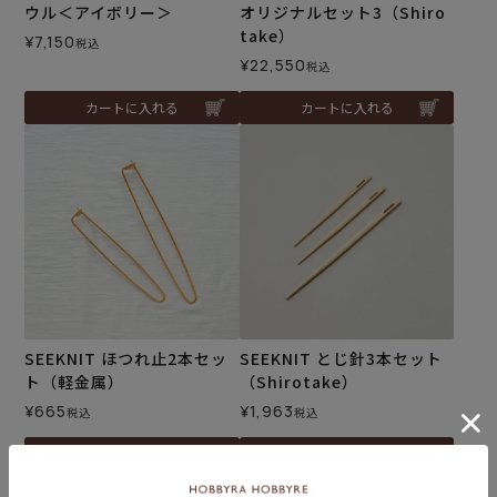
ウル＜アイボリー＞
オリジナルセット3（Shiro
take）
¥
7,150
税込
¥
22,550
税込
カートに入れる
カートに入れる
SEEKNIT ほつれ止2本セッ
SEEKNIT とじ針3本セット
ト（軽金属）
（Shirotake）
¥
665
¥
1,963
税込
税込
カートに入れる
カートに入れる