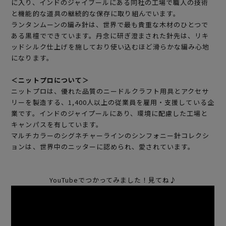
に入り、インドのジャイブールにある同社の工場で職人の技術
と機能的な道具の継続的な保存に取り組んでいます。
ランタンムーンの編み針は、世界で最も貴重な木材のひとつで
ある黒檀でできています。丹念に研ぎ澄まされた針先は、リキ
ッドシルク仕上げを施しており使い込むほど滑らかな編み心地
になります。
＜ニットプロについて＞
ニットプロは、優れた品質のニードルクラフト用具とアクセサ
リーを製造する、1,400人以上の従業員を雇用・支援している企
業です。インドのジャイプールにあり、環境に配慮した工場と
キャンパスを有しています。
マルチカラーのシグネチャーラインのシンフォニー針コレクシ
ョンは、世界中のニッターに認められ、愛されています。
YouTubeでつかってみました！見てね♪