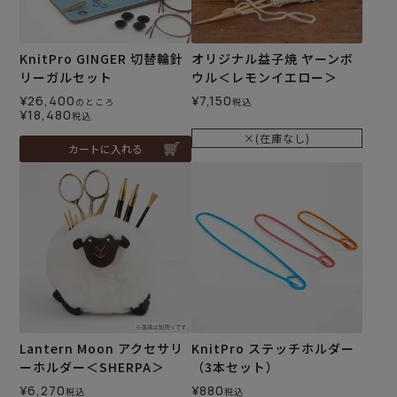
KnitPro GINGER 切替輪針
オリジナル益子焼 ヤーンボ
リーガルセット
ウル＜レモンイエロー＞
¥
26,400
¥
7,150
のところ
税込
¥
18,480
税込
×(在庫なし)
カートに入れる
Lantern Moon アクセサリ
KnitPro ステッチホルダー
ーホルダー＜SHERPA＞
（3本セット）
¥
6,270
¥
880
税込
税込