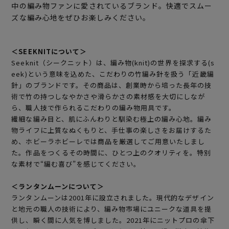
中の編み物ファンに愛されているブランド。快適でスムー
ズな編み心地をぜひお楽しみください。
＜SEEKNITについて＞
Seeknit（シークニット）は、編み物(knit)の世界を探求する(s
eek)という意味を込めた、こだわりの竹編み針を扱う「近畿編
針」のブランドです。その商品は、創業時から培った長年の技
術で竹の持つしなやかさや滑らかさの素材感を大切にしなが
ら、職人技で作られるこだわりの編み物用具です。
繊細な編み目と、肌にふんわりと馴染む極上の編み心地。編み
物ライフに上質なぬくもりと、手仕事の楽しさをお届けするた
め、ホビーラホビーレでは商品を厳選してご用意いたしまし
た。作品をつくるその時間に、ひとつ上のクオリティを。特別
な素材で“編む喜び”を感じてください。
＜ランタンムーンについて＞
ランタンムーンは2001年に設立されました。現代的なデザイン
と地元の職人の技術により、編み物市場にユニークな道具を提
供し、瞬く間に人気を博しました。2021年にニットプロの傘下