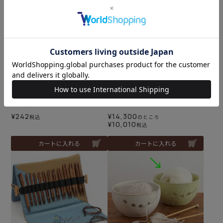
SEEKNIT 小かぎ針（Shiro
KnitPro DREAMZ かぎ針セ
take）
ットシングル
¥
242
¥
14,300
税込
のところ
¥
10,010
税込
カートに入れる
カートに入れる