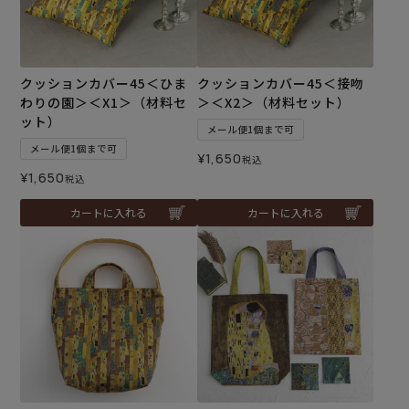
クッションカバー45＜ひま
クッションカバー45＜接吻
わりの園＞＜X1＞（材料セ
＞＜X2＞（材料セット）
ット）
メール便1個まで可
メール便1個まで可
¥
1,650
税込
¥
1,650
税込
カートに入れる
カートに入れる