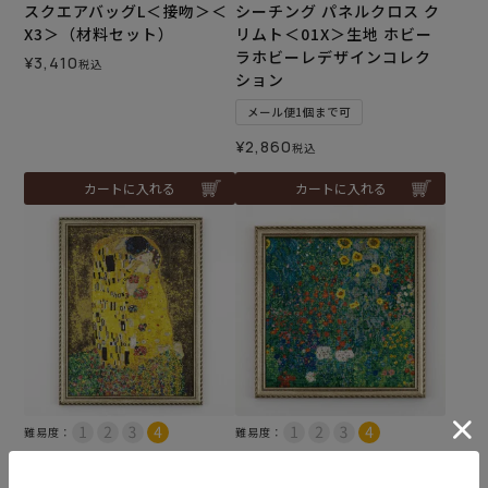
スクエアバッグL＜接吻＞＜
シーチング パネルクロス ク
X3＞（材料セット）
リムト＜01X＞生地 ホビー
ラホビーレデザインコレク
¥
3,410
税込
ション
メール便1個まで可
¥
2,860
税込
カートに入れる
カートに入れる
難易度：
難易度：
クロスステッチフレーム＜
クロスステッチフレーム＜
接吻＞
ひまわりの園＞