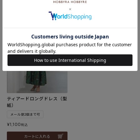
¥
24,200
¥
17,600
税込
税込
4.00
（1）
カートに入れる
カートに入れる
ティアードロングドレス（型
紙）
メール便2個まで可
¥
1,100
税込
カートに入れる