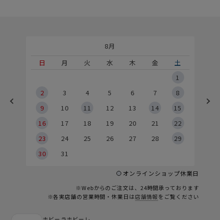
8月
土
日
月
火
水
木
金
土
5
1
2
2
3
4
5
6
7
8
9
9
10
11
12
13
14
15
6
16
17
18
19
20
21
22
23
24
25
26
27
28
29
30
31
オンラインショップ休業日
※Webからのご注文は、24時間承っております
※各実店舗の営業時間・休業日は
店舗情報
をご覧ください
ホビーラホビーレ