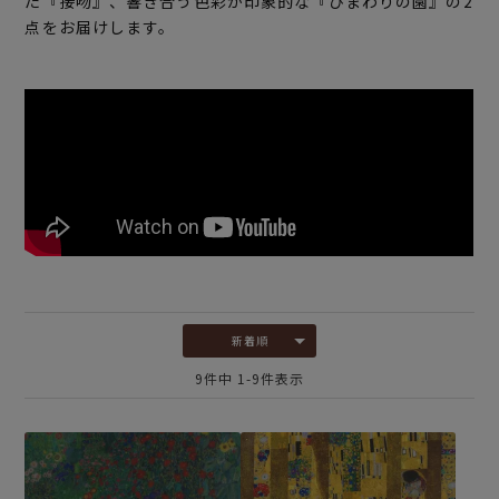
た『接吻』、響き合う色彩が印象的な『ひまわりの園』の2
点をお届けします。
新着順
9
件中
1
-
9
件表示