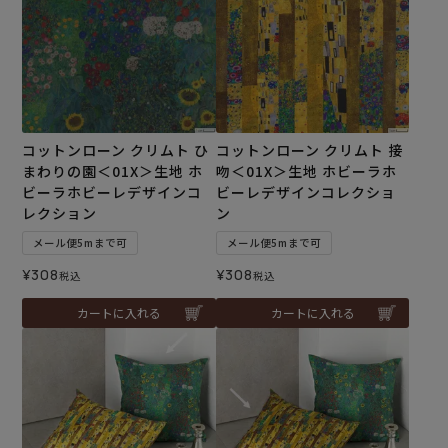
コットンローン クリムト ひ
コットンローン クリムト 接
まわりの園＜01X＞生地 ホ
吻＜01X＞生地 ホビーラホ
ビーラホビーレデザインコ
ビーレデザインコレクショ
レクション
ン
メール便5mまで可
メール便5mまで可
¥
308
¥
308
税込
税込
カートに入れる
カートに入れる