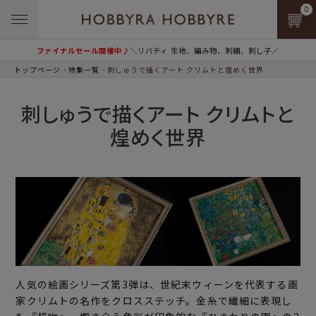
0
ファイナルセール開催中♪
＼リバティ 生地、編み物、刺繍、刺し子／
トップページ
特集一覧
刺しゅうで描くアート クリムトと煌めく世界
刺しゅうで描くアート クリムトと
煌めく世界
人気の絵画シリーズ第3弾は、世紀末ウィーンを代表する画
家クリムトの名作をクロスステッチ。金糸で繊細に表現し