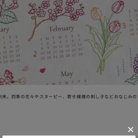
到来。四季の花々やスヌーピー、寄せ模様の刺し子などおなじみの