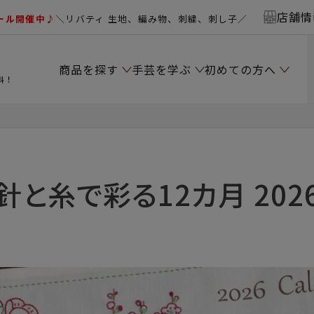
店舗情
ール開催中♪
＼リバティ 生地、編み物、刺繍、刺し子／
商品を探す
手芸を学ぶ
初めての方へ
料！
針と糸で彩る12カ月 202