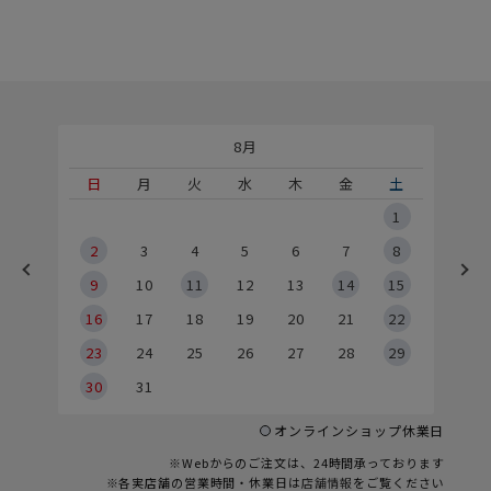
8月
土
日
月
火
水
木
金
土
5
1
2
2
3
4
5
6
7
8
9
9
10
11
12
13
14
15
6
16
17
18
19
20
21
22
23
24
25
26
27
28
29
30
31
オンラインショップ休業日
※Webからのご注文は、24時間承っております
※各実店舗の営業時間・休業日は
店舗情報
をご覧ください