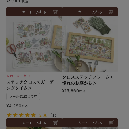
¥
9,900
税込
カートに入れる
カートに入れる
入荷しました♪
クロスステッチフレーム＜
ステッチクロス＜ガーデニ
憧れのお庭から＞
ングタイム＞
¥
13,860
税込
メール便1個まで可
¥
4,290
税込
5.00
（1）
カートに入れる
カートに入れる