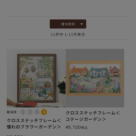
優先度順
11
件中
1
-
11
件表示
難易度：
クロスステッチフレーム＜
コテージガーデン＞
クロスステッチフレーム＜
憧れのフラワーガーデン＞
¥
5,720
税込