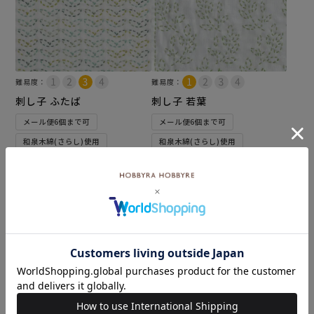
難易度：
難易度：
刺し子 ふたば
刺し子 若葉
メール便6個まで可
メール便6個まで可
和泉木綿(さらし)使用
和泉木綿(さらし)使用
¥
572
¥
572
税込
税込
カートに入れる
カートに入れる