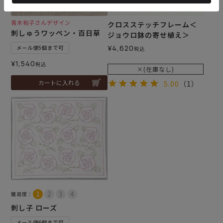
青木和子さんデザイン
クロスステッチフレーム＜
刺しゅうワッペン・百日草
ジョウロ鉢の寄せ植え＞
¥
4,620
メール便5個まで可
税込
¥
1,540
税込
×(在庫なし)
カートに入れる
5.00
（1）
難易度：
刺し子 ローズ
メール便6個まで可