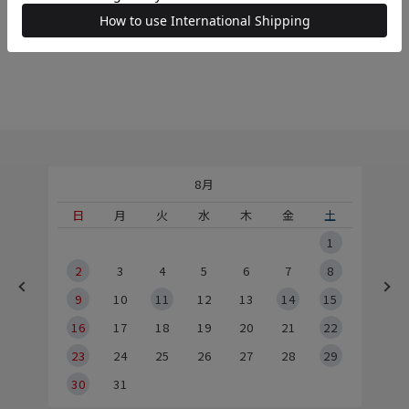
もおすすめ
8月
土
日
月
火
水
木
金
土
5
1
2
2
3
4
5
6
7
8
9
9
10
11
12
13
14
15
6
16
17
18
19
20
21
22
23
24
25
26
27
28
29
30
31