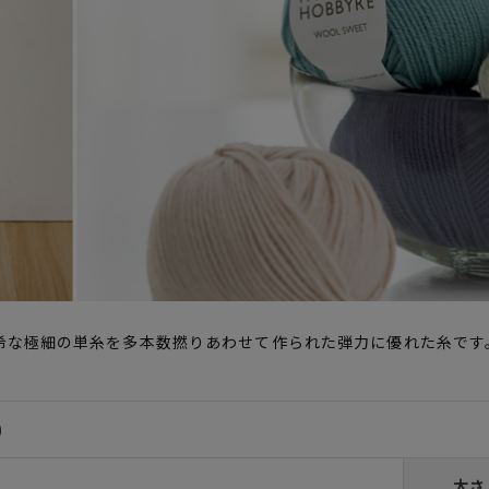
希な極細の単糸を多本数撚りあわせて作られた弾力に優れた糸です
)
太さ