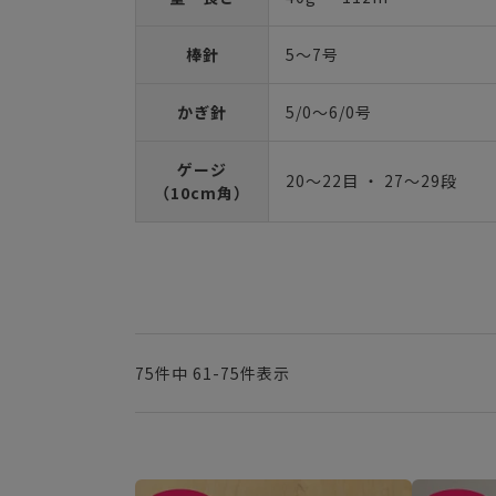
棒針
5～7号
かぎ針
5/0～6/0号
ゲージ
20～22目 ・ 27～29段
（10cm角）
75
件中
61
-
75
件表示