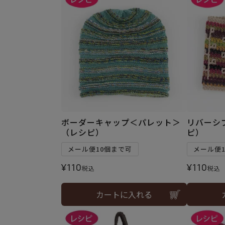
ボーダーキャップ＜パレット＞
リバーシ
（レシピ）
ピ）
メール便10個まで可
メール便
¥
110
¥
110
税込
税込
カートに入れる