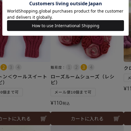
ク
難易度：
トン＜ウールスイート
ローズルームシューズ（レシ
ピ）
ピ）
¥
1
10個まで可
メール便10個まで可
¥
110
税込
カートに入れる
カートに入れる