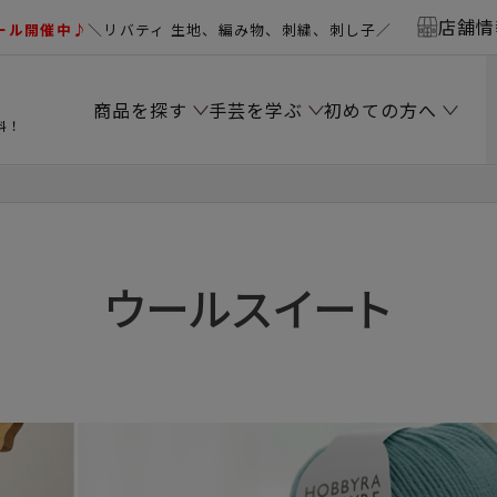
店舗情
ール開催中♪
＼リバティ 生地、編み物、刺繍、刺し子／
商品を探す
手芸を学ぶ
初めての方へ
料！
ウールスイート