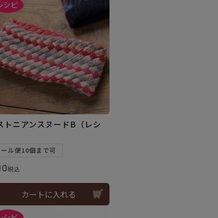
ストニアンスヌードB（レシ
）
メール便10個まで可
10
税込
カートに入れる