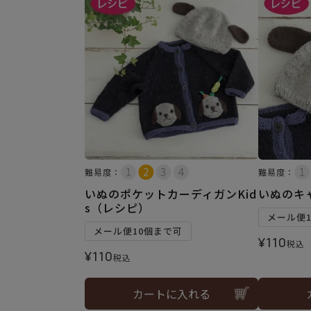
難易度：
難易度：
いぬのポケットカーディガンKid
いぬのキャ
s（レシピ）
メール便
メール便10個まで可
¥
110
税込
¥
110
税込
カートに入れる