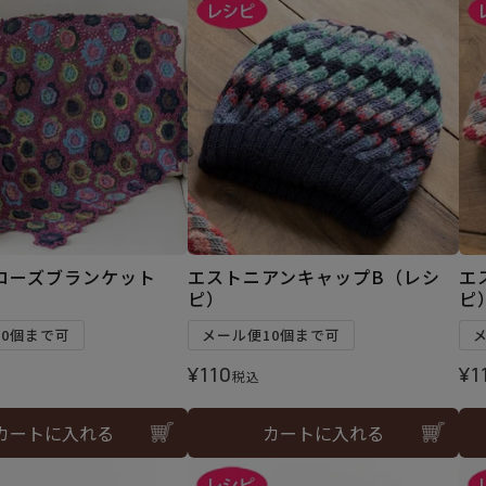
ローズブランケット
エストニアンキャップB（レシ
エ
）
ピ）
ピ
10個まで可
メール便10個まで可
¥
110
¥
1
税込
カートに入れる
カートに入れる