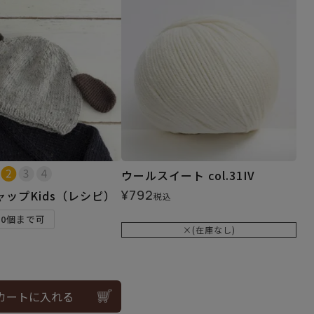
ウールスイート col.31IV
¥
792
ップKids（レシピ）
税込
10個まで可
×(在庫なし)
カートに入れる