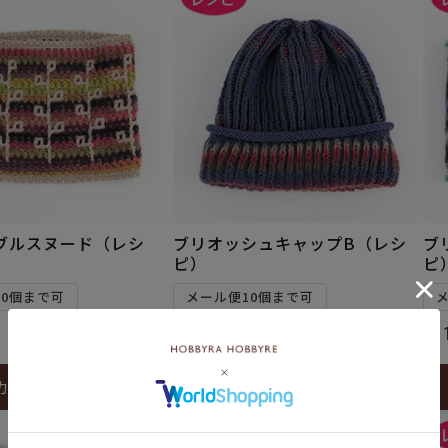
ブルスヌード（レシ
ブリオッシュキャップB（レシ
ブ
ピ）
ピ
10個まで可
メール便10個まで可
¥
110
¥
1
税込
カートに入れる
カートに入れる