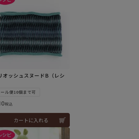
リオッシュスヌードB（レシ
）
メール便10個まで可
10
税込
カートに入れる