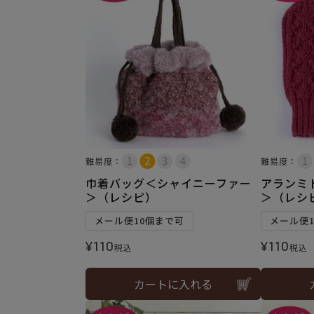
難易度：
難易度：
巾着バッグ＜シャイニーファー
アランミ
＞（レシピ）
＞（レシ
メール便10個まで可
メール便
¥
110
¥
110
税込
税込
カートに入れる