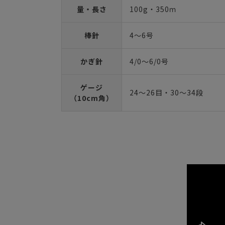
量・長さ
100g・350ｍ
棒針
4～6号
かぎ針
4/0～6/0号
ゲージ
24～26目・30～34段
（10cm角）