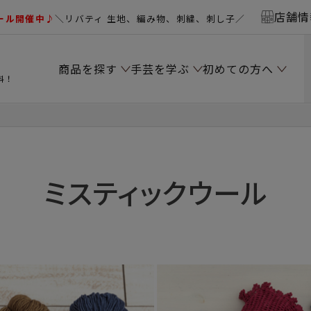
店舗情
ール開催中♪
＼リバティ 生地、編み物、刺繍、刺し子／
商品を探す
手芸を学ぶ
初めての方へ
料！
ミスティックウール