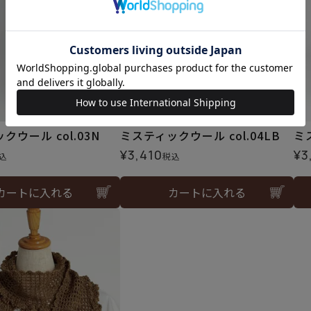
クウール col.03N
ミスティックウール col.04LB
ミ
¥
3,410
¥
3
込
税込
カートに入れる
カートに入れる