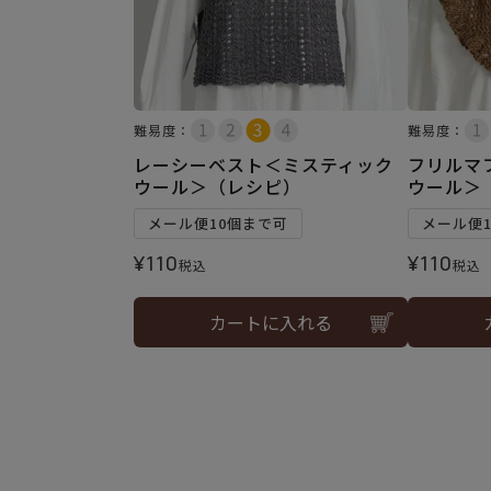
難易度：
難易度：
レーシーベスト＜ミスティック
フリルマ
ウール＞（レシピ）
ウール＞
メール便10個まで可
メール便
¥
110
¥
110
税込
税込
カートに入れる