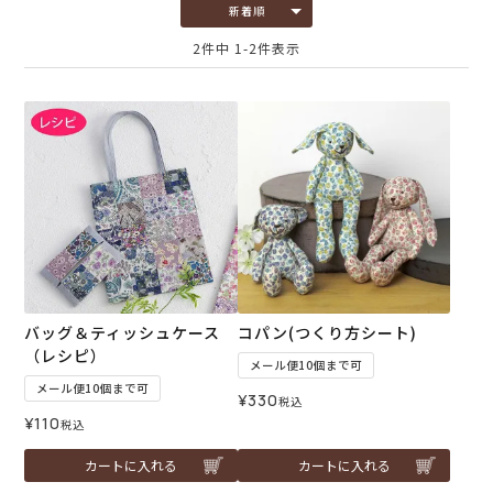
新着順
2
件中
1
-
2
件表示
バッグ＆ティッシュケース
コパン(つくり方シート)
（レシピ）
メール便10個まで可
メール便10個まで可
¥
330
税込
¥
110
税込
カートに入れる
カートに入れる