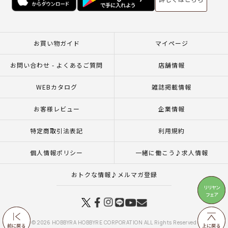
お買い物ガイド
マイページ
お問い合わせ - よくあるご質問
店舗情報
WEBカタログ
雑誌掲載情報
お客様レビュー
企業情報
特定商取引法表記
利用規約
個人情報ポリシー
一緒に働こう♪求人情報
おトクな情報♪メルマガ登録
リリヤン
リリヤン
フェア
フェア
© 2026 HOBBYRA HOBBYRE CORPORATION ALL Rights Reserved
前に戻る
前に戻る
上に戻る
上に戻る