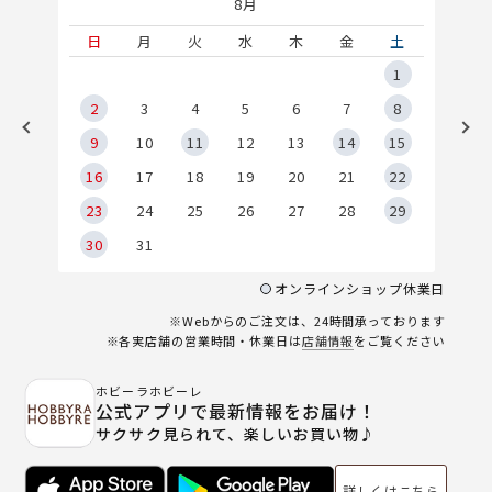
8月
土
日
月
火
水
木
金
土
5
1
2
2
3
4
5
6
7
8
9
9
10
11
12
13
14
15
6
16
17
18
19
20
21
22
23
24
25
26
27
28
29
30
31
オンラインショップ休業日
※Webからのご注文は、24時間承っております
※各実店舗の営業時間・休業日は
店舗情報
をご覧ください
ホビーラホビーレ
公式アプリで最新情報をお届け！
サクサク見られて、楽しいお買い物♪
詳しくはこちら