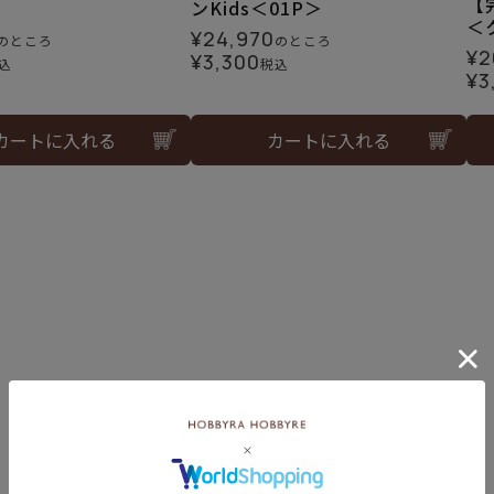
【
ンKids＜01P＞
＜ク
¥
24,970
のところ
のところ
¥
2
¥
3,300
込
税込
¥
3
カートに入れる
カートに入れる