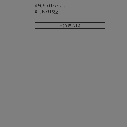
¥
9,570
のところ
¥
1,870
税込
×(在庫なし)