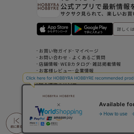
公式アプリで最新情報
サクサク見られて、楽しいお買
詳しく
お買い物ガイド
マイページ
お問い合わせ - よくあるご質問
店舗情報
WEBカタログ
雑誌掲載情報
お客様レビュー
企業情報
特定商取引法表記
利用規約
個人情報ポリシー
一緒に働こう♪求人情報
おトクな情報♪メルマガ登録
前に戻る
前に戻る