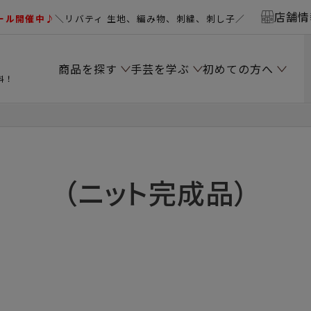
店舗情
ール開催中♪
＼リバティ 生地、編み物、刺繍、刺し子／
商品を探す
手芸を学ぶ
初めての方へ
料！
（ニット完成品）