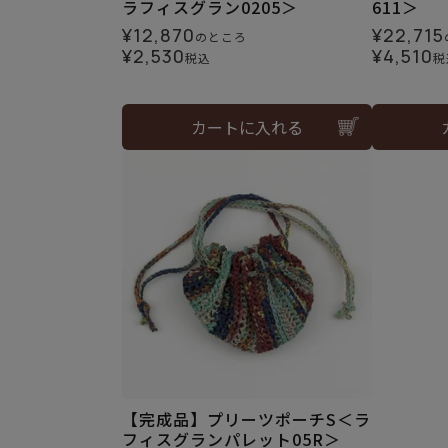
ラフィスグラン0205＞
611＞
¥
12,870
¥
22,715
のところ
¥
2,530
¥
4,510
税込
税
カートに入れる
【完成品】プリーツポーチS＜ラ
フィスグランパレット05R＞