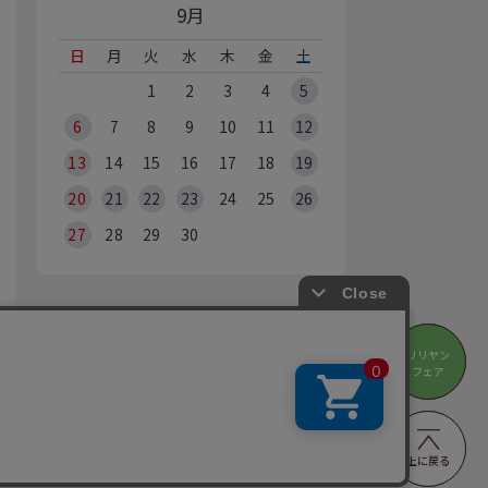
9月
日
月
火
水
木
金
土
1
2
3
4
5
6
7
8
9
10
11
12
13
14
15
16
17
18
19
20
21
22
23
24
25
26
27
28
29
30
オンラインショップ休業日
リリヤン
リリヤン
※Webからのご注文は、24時間承っております
フェア
フェア
の営業時間・休業日は
店舗情報
をご覧ください
BBYRA HOBBYRE CORPORATION ALL Rights Reserved
上に戻る
上に戻る