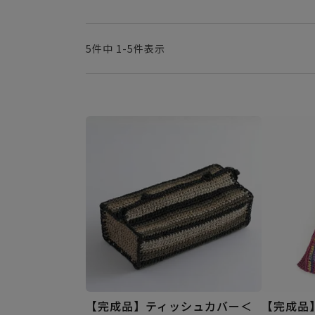
5
件中
1
-
5
件表示
【完成品】ティッシュカバー＜
【完成品