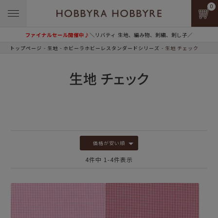
0
ファイナルセール開催中♪
＼リバティ 生地、編み物、刺繍、刺し子／
トップページ
生地
ホビーラホビーレスタンダードシリーズ
生地 チェック
生地 チェック
価格が安い順
4
件中
1
-
4
件表示