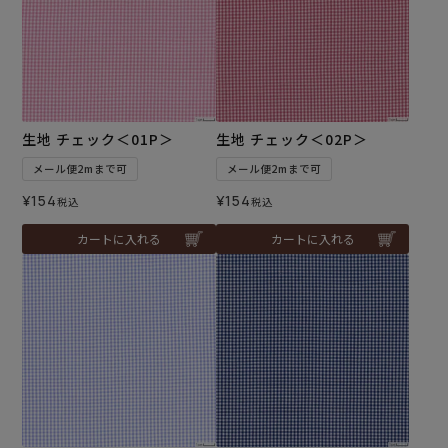
生地 チェック＜01P＞
生地 チェック＜02P＞
メール便2mまで可
メール便2mまで可
¥
154
¥
154
税込
税込
カートに入れる
カートに入れる