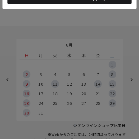
8月
土
日
月
火
水
木
金
土
5
1
2
2
3
4
5
6
7
8
9
9
10
11
12
13
14
15
6
16
17
18
19
20
21
22
23
24
25
26
27
28
29
30
31
オンラインショップ休業日
※Webからのご注文は、24時間承っております