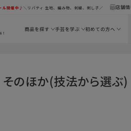
店舗情
ール開催中♪
＼リバティ 生地、編み物、刺繍、刺し子／
商品を探す
手芸を学ぶ
初めての方へ
料！
そのほか(技法から選ぶ)