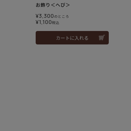
お飾り＜へび＞
¥
3,300
のところ
¥
1,100
税込
カートに入れる