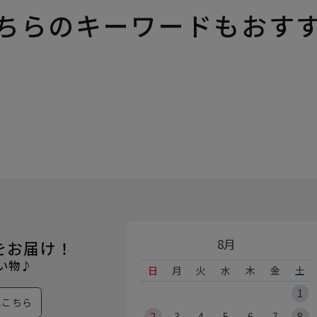
ちらのキーワードもおす
8月
をお届け！
い物♪
日
月
火
水
木
金
土
1
はこちら
2
3
4
5
6
7
8