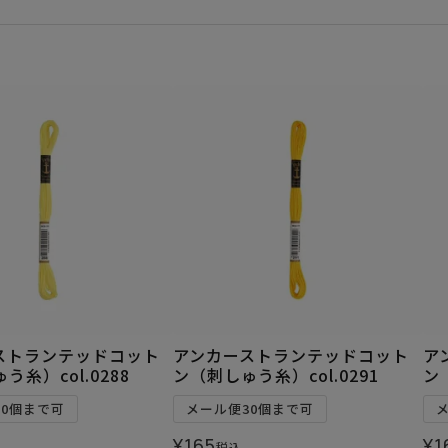
ストランテッドコット
アンカーストランテッドコット
ア
う糸）col.0288
ン（刺しゅう糸）col.0291
ン
30個まで可
メール便30個まで可
¥
165
¥
1
税込