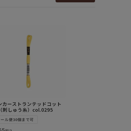
ンカーストランテッドコット
（刺しゅう糸）col.0295
メール便30個まで可
65
税込