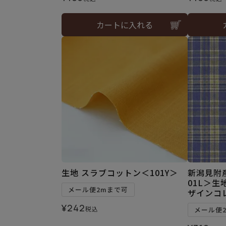
カートに入れる
生地 スラブコットン＜101Y＞
新潟見附
01L＞生
メール便2mまで可
ザインコ
¥
242
税込
メール便