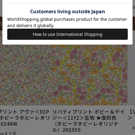
¥
308
¥
3
税込
カートに入れる
カートに入れる
リント アヴァ＜01P
リバティプリント ポピー＆デイ
【
（ホビーラホビーレオリ
ジー＜11Y2＞生地 ★復刻色
＞
024AW
（ホビーラホビーレオリジナ
ル）2025SS
5mまで可