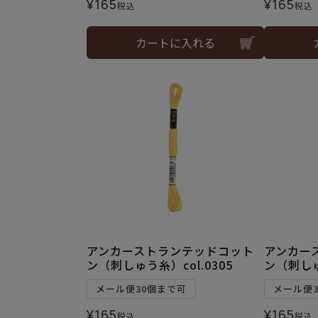
¥
165
¥
165
税込
税込
カートに入れる
アンカーストランテッドコット
アンカー
ン（刺しゅう糸）col.0305
ン（刺しゅ
メール便30個まで可
メール便
¥
165
¥
165
税込
税込