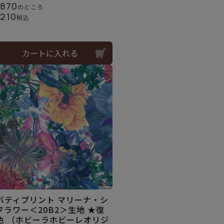
,870
のところ
,210
税込
カートに入れる
バティプリント マリーナ・シ
フラワー＜20B2＞生地 ★復
色 （ホビーラホビーレオリジ