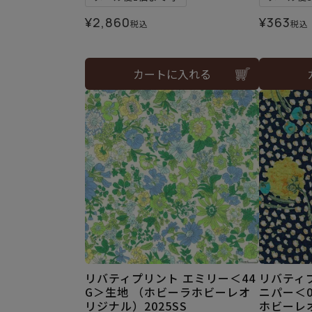
¥
2,860
¥
363
税込
税込
カートに入れる
リバティプリント エミリー＜44
リバティ
G＞生地 （ホビーラホビーレオ
ニパー＜0
リジナル）2025SS
ホビーレオ