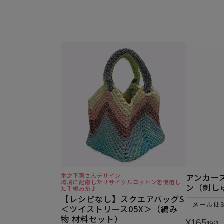
木之下薫さんデザイン
アンカー
環境に配慮したリサイクルコットンを使用し
ン（刺しゅ
た手編み糸♪
【レシピなし】スクエアバッグS
メール便
＜ツイストリース05X＞（編み
物 材料セット）
¥
165
税込