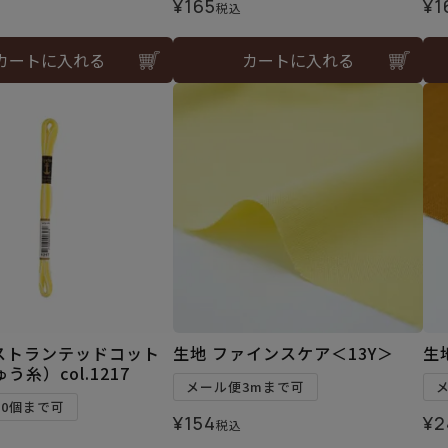
¥
165
¥
1
税込
カートに入れる
カートに入れる
ストランテッドコット
生地 ファインスケア＜13Y＞
生
う糸）col.1217
メール便3mまで可
30個まで可
¥
154
¥
2
税込