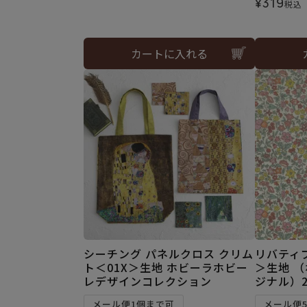
¥
319
税込
カートに入れる
シーチング パネルクロス クリム
リバティプ
ト＜01X＞生地 ホビーラホビー
＞生地 
レデザインコレクション
ジナル）2
メール便1個まで可
メール便