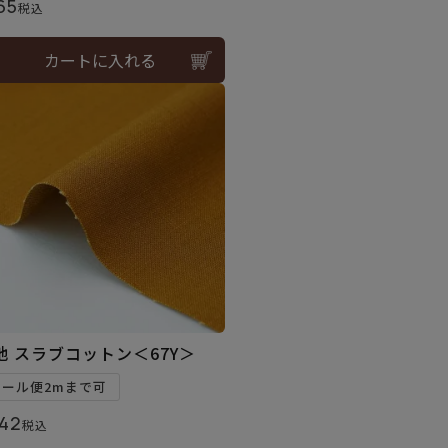
65
税込
カートに入れる
地 スラブコットン＜67Y＞
メール便2mまで可
42
税込