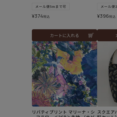
メール便5mまで可
メール便
¥
374
¥
396
税込
税込
カートに入れる
リバティプリント マリーナ・シ
スクエアバ
ーフラワー＜26B＞生地 （ホビ
料セット