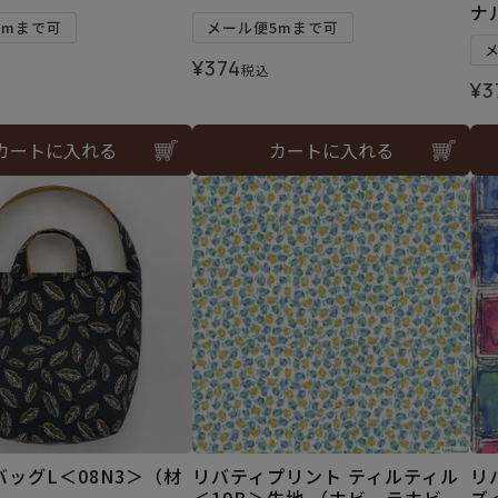
ナ
2mまで可
メール便5mまで可
¥
374
税込
¥
3
カートに入れる
カートに入れる
ッグL＜08N3＞（材
リバティプリント ティルティル
リ
）
＜19B＞生地 （ホビーラホビー
ズ