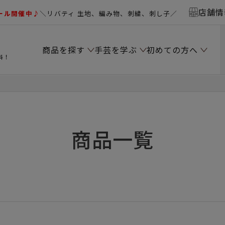
店舗情
ール開催中♪
＼リバティ 生地、編み物、刺繍、刺し子／
商品を探す
手芸を学ぶ
初めての方へ
料！
商品一覧