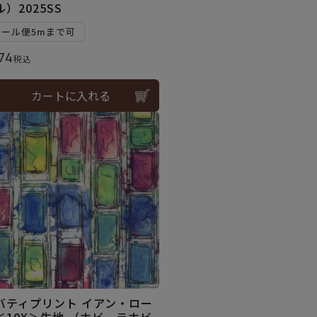
ル）2025SS
メール便5mまで可
74
税込
カートに入れる
バティプリント イアン・ロー
＜10X＞生地 （ホビーラホビ