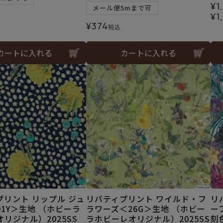
¥
1
メール便5mまで可
¥
1
¥
374
税込
カートに入れる
カートに入れる
プリント リップル ジュ
リバティプリント ワイルド・フ
リ
1Y＞生地 （ホビーラ
ラワーズ＜26G＞生地 （ホビー
ー
リジナル）2025SS
ラホビーレオリジナル）2025SS
刻