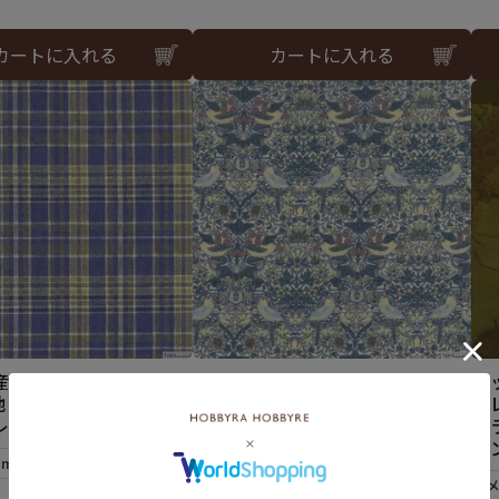
カートに入れる
カートに入れる
産 エアリーサッカー＜
Legacy of Arts and Crafts
コ
コットンローン いちご泥棒＜01
地 ホビーラホビーレデ
コ
B＞生地 ホビーラホビーレデザ
レクション
ー
インコレクション
ョ
2mまで可
メール便5mまで可