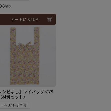
08
税込
カートに入れる
レシピなし】マイバッグ＜Y5
（材料セット）
メール便1個まで可